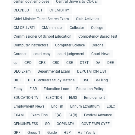
centerl govt employee
Central Universitiy CU-CET
CEO/DEO
CET
CHEMISTRY
Chief Minister Talent Search Exam
Club Activities
CM CELL/RTI
CM/ minister
Collector
College
Commissioner Of School Education
Competency Based Test
Computer Instructors
Computer Science
Corona
Coroner
court copy
court judgement
Court News
cp
CPD
CPS
CRC
CSE
CTET
DA
DEE
DEO Exam
Departmental Exam
DEPUTATION LIST
DIET
DIET Lecturers Study Material
DSE
e-Filing
E-pay
E-SR
Education Loan
Education Policy
EDUCATION TV
ELECTION
EMIS
Employment
Employment News
English
Ennum Ezhuthum
ESLC
EXAM
Exam Tips
F(A)
FA(B)
Festival Advance
GENUINENESS
GO
GOPINATH
GOVT EMPLOYEE
GPF
Group 1
Guide
H5P
Half Yearly