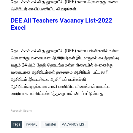
தொடக்கக் கல்வித் துறையில் (DEE) உள்ள அனைத்து வகை
ஆசிரியர் காலிப்பணியிட விவரங்கள்.
DEE All Teachers Vacancy List-2022
Excel
தொடக்கக் கல்வித் துறையில் (DEE) உள்ள பள்ளிகளில் உள்ள
அனைத்து வகையான ஆசிரியர்கள் இடமாறுதல் கலந்தாய்வு
வரும் 24-ஆம் தேதி தொடங்க உள்ள நிலையில் அனைத்து
வகையான ஆசிரியர்கள் தலைமை ஆசிரியர் பட்டதாரி
ஆசிரியர் இடைநிலை ஆசிரியர் உடற்கல்வி
ஆசிரியர்களுக்கான காலி பணியிட விவரங்கள் மாவட்ட
வாரியாக பள்ளிக்கல்வித்தறையால் விடப்பட்டுள்ளது
Recent in Sports
Tags
PANAL
Transfer
VACANCY LIST