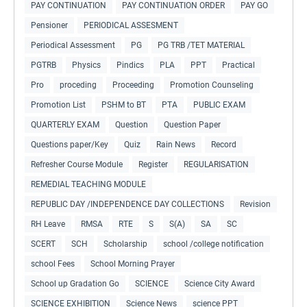
PAY CONTINUATION
PAY CONTINUATION ORDER
PAY GO
Pensioner
PERIODICAL ASSESMENT
Periodical Assessment
PG
PG TRB /TET MATERIAL
PGTRB
Physics
Pindics
PLA
PPT
Practical
Pro
proceding
Proceeding
Promotion Counseling
Promotion List
PSHM to BT
PTA
PUBLIC EXAM
QUARTERLY EXAM
Question
Question Paper
Questions paper/Key
Quiz
Rain News
Record
Refresher Course Module
Register
REGULARISATION
REMEDIAL TEACHING MODULE
REPUBLIC DAY /INDEPENDENCE DAY COLLECTIONS
Revision
RH Leave
RMSA
RTE
S
S(A)
SA
SC
SCERT
SCH
Scholarship
school /college notification
school Fees
School Morning Prayer
School up Gradation Go
SCIENCE
Science City Award
SCIENCE EXHIBITION
Science News
science PPT