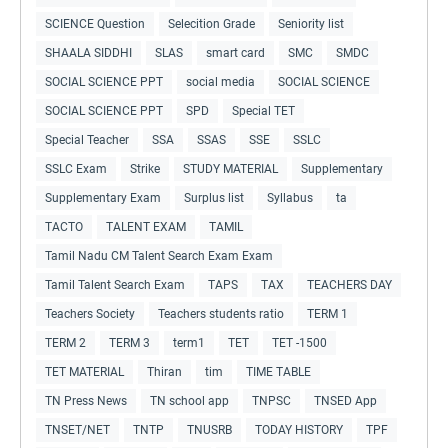
SCIENCE Question
Selecition Grade
Seniority list
SHAALA SIDDHI
SLAS
smart card
SMC
SMDC
SOCIAL SCIENCE PPT
social media
SOCIAL SCIENCE
SOCIAL SCIENCE PPT
SPD
Special TET
Special Teacher
SSA
SSAS
SSE
SSLC
SSLC Exam
Strike
STUDY MATERIAL
Supplementary
Supplementary Exam
Surplus list
Syllabus
ta
TACTO
TALENT EXAM
TAMIL
Tamil Nadu CM Talent Search Exam Exam
Tamil Talent Search Exam
TAPS
TAX
TEACHERS DAY
Teachers Society
Teachers students ratio
TERM 1
TERM 2
TERM 3
term1
TET
TET -1500
TET MATERIAL
Thiran
tim
TIME TABLE
TN Press News
TN school app
TNPSC
TNSED App
TNSET/NET
TNTP
TNUSRB
TODAY HISTORY
TPF