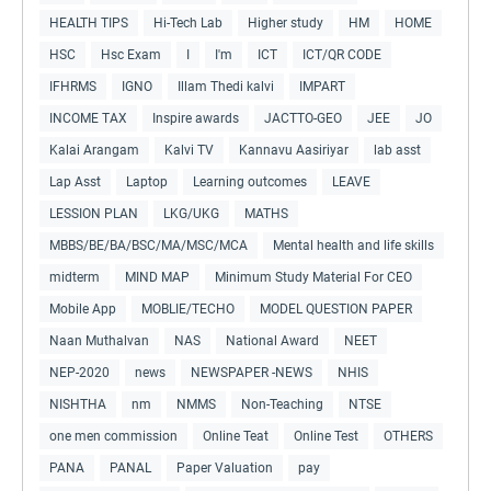
HEALTH TIPS
Hi-Tech Lab
Higher study
HM
HOME
HSC
Hsc Exam
I
I'm
ICT
ICT/QR CODE
IFHRMS
IGNO
Illam Thedi kalvi
IMPART
INCOME TAX
Inspire awards
JACTTO-GEO
JEE
JO
Kalai Arangam
Kalvi TV
Kannavu Aasiriyar
lab asst
Lap Asst
Laptop
Learning outcomes
LEAVE
LESSION PLAN
LKG/UKG
MATHS
MBBS/BE/BA/BSC/MA/MSC/MCA
Mental health and life skills
midterm
MIND MAP
Minimum Study Material For CEO
Mobile App
MOBLIE/TECHO
MODEL QUESTION PAPER
Naan Muthalvan
NAS
National Award
NEET
NEP-2020
news
NEWSPAPER -NEWS
NHIS
NISHTHA
nm
NMMS
Non-Teaching
NTSE
one men commission
Online Teat
Online Test
OTHERS
PANA
PANAL
Paper Valuation
pay