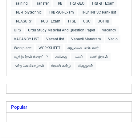
Training
Transfer
TRB
TRB -BEO
TRB -BT Exam
TRB -Polytechnic
TRB -SGT-Exam
TRB/TNPSC Rank list
TREASURY
TRUST Exam
TTSE
UGC
UGTRB
UPS
Urdu Study Material And Question Paper
vacancy
VACANCY LIST
Vacant list
Vanavil Mandram
Vedio
Workplace
WORKSHEET
அலுவலக பணியாளர்
ஆசிரியர்கள் போராட்டம்
கவிதை
படிவம்
பணி நிரவல்
மன்ற செயல்பாடுகள்
ரேஷன் கார்டு
விருதுகள்
Popular