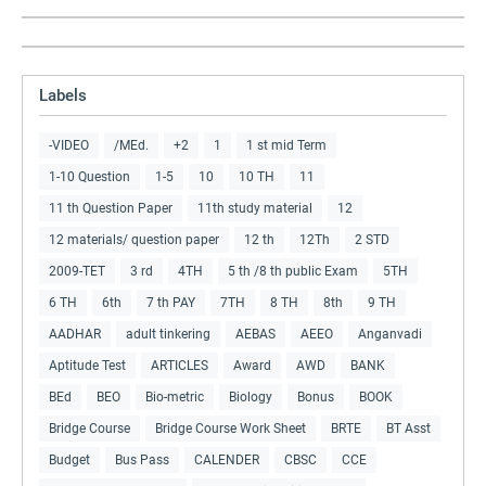
Labels
-VIDEO
/MEd.
+2
1
1 st mid Term
1-10 Question
1-5
10
10 TH
11
11 th Question Paper
11th study material
12
12 materials/ question paper
12 th
12Th
2 STD
2009-TET
3 rd
4TH
5 th /8 th public Exam
5TH
6 TH
6th
7 th PAY
7TH
8 TH
8th
9 TH
AADHAR
adult tinkering
AEBAS
AEEO
Anganvadi
Aptitude Test
ARTICLES
Award
AWD
BANK
BEd
BEO
Bio-metric
Biology
Bonus
BOOK
Bridge Course
Bridge Course Work Sheet
BRTE
BT Asst
Budget
Bus Pass
CALENDER
CBSC
CCE