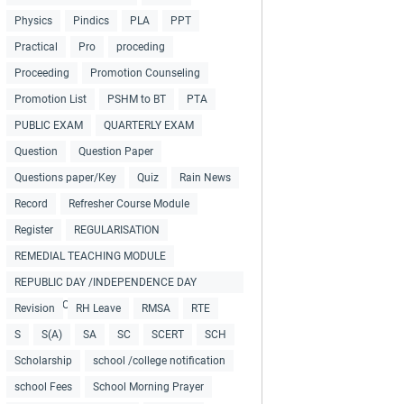
Physics
Pindics
PLA
PPT
Practical
Pro
proceding
Proceeding
Promotion Counseling
Promotion List
PSHM to BT
PTA
PUBLIC EXAM
QUARTERLY EXAM
Question
Question Paper
Questions paper/Key
Quiz
Rain News
Record
Refresher Course Module
Register
REGULARISATION
REMEDIAL TEACHING MODULE
REPUBLIC DAY /INDEPENDENCE DAY
COLLECTIONS
Revision
RH Leave
RMSA
RTE
S
S(A)
SA
SC
SCERT
SCH
Scholarship
school /college notification
school Fees
School Morning Prayer