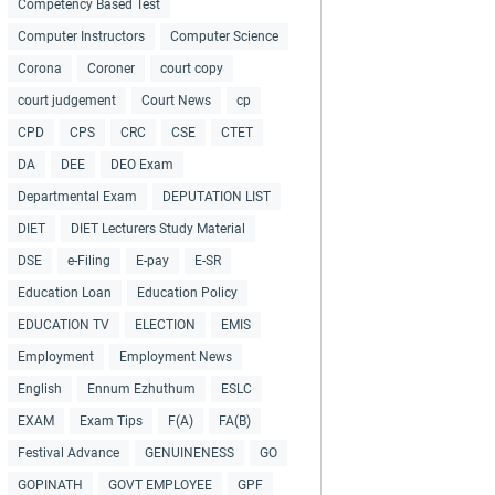
Competency Based Test
Computer Instructors
Computer Science
Corona
Coroner
court copy
court judgement
Court News
cp
CPD
CPS
CRC
CSE
CTET
DA
DEE
DEO Exam
Departmental Exam
DEPUTATION LIST
DIET
DIET Lecturers Study Material
DSE
e-Filing
E-pay
E-SR
Education Loan
Education Policy
EDUCATION TV
ELECTION
EMIS
Employment
Employment News
English
Ennum Ezhuthum
ESLC
EXAM
Exam Tips
F(A)
FA(B)
Festival Advance
GENUINENESS
GO
GOPINATH
GOVT EMPLOYEE
GPF