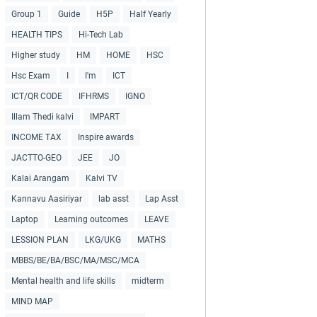
Group 1
Guide
H5P
Half Yearly
HEALTH TIPS
Hi-Tech Lab
Higher study
HM
HOME
HSC
Hsc Exam
I
I'm
ICT
ICT/QR CODE
IFHRMS
IGNO
Illam Thedi kalvi
IMPART
INCOME TAX
Inspire awards
JACTTO-GEO
JEE
JO
Kalai Arangam
Kalvi TV
Kannavu Aasiriyar
lab asst
Lap Asst
Laptop
Learning outcomes
LEAVE
LESSION PLAN
LKG/UKG
MATHS
MBBS/BE/BA/BSC/MA/MSC/MCA
Mental health and life skills
midterm
MIND MAP