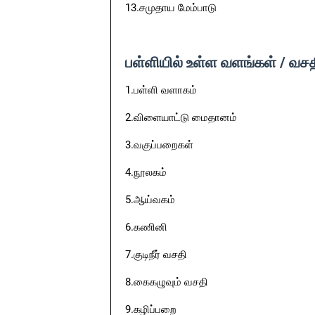
13.சமுதாய மேம்பாடு
பள்ளியில் உள்ள வளங்கள் / வச
1.பள்ளி வளாகம்
2.விளையாட்டு மைதானம்
3.வகுப்பறைகள்
4.நூலகம்
5.ஆய்வகம்
6.கணினி
7.குடிநீர் வசதி
8.கைகழுவும் வசதி
9.கழிப்பறை