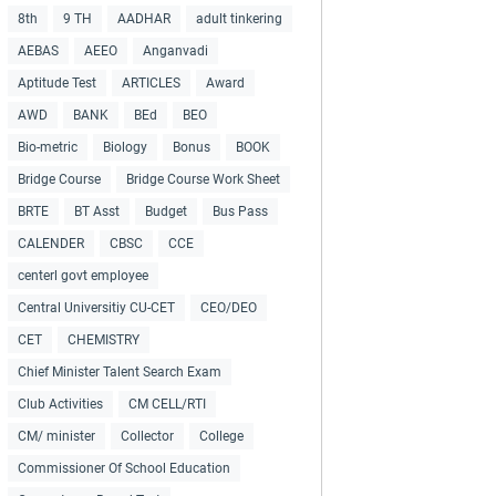
8th
9 TH
AADHAR
adult tinkering
AEBAS
AEEO
Anganvadi
Aptitude Test
ARTICLES
Award
AWD
BANK
BEd
BEO
Bio-metric
Biology
Bonus
BOOK
Bridge Course
Bridge Course Work Sheet
BRTE
BT Asst
Budget
Bus Pass
CALENDER
CBSC
CCE
centerl govt employee
Central Universitiy CU-CET
CEO/DEO
CET
CHEMISTRY
Chief Minister Talent Search Exam
Club Activities
CM CELL/RTI
CM/ minister
Collector
College
Commissioner Of School Education