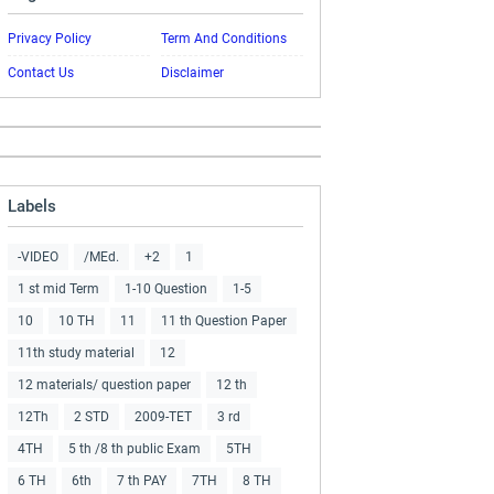
Privacy Policy
Term And Conditions
Contact Us
Disclaimer
Labels
-VIDEO
/MEd.
+2
1
1 st mid Term
1-10 Question
1-5
10
10 TH
11
11 th Question Paper
11th study material
12
12 materials/ question paper
12 th
12Th
2 STD
2009-TET
3 rd
4TH
5 th /8 th public Exam
5TH
6 TH
6th
7 th PAY
7TH
8 TH