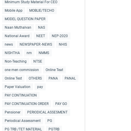
Minimum Study Material For CEO
Mobile App
MOBLIE/TECHO
MODEL QUESTION PAPER
Naan Muthalvan
NAS
National Award
NEET
NEP-2020
news
NEWSPAPER -NEWS
NHIS
NISHTHA
nm
NMMS
Non-Teaching
NTSE
one men commission
Online Teat
Online Test
OTHERS
PANA
PANAL
Paper Valuation
pay
PAY CONTINUATION
PAY CONTINUATION ORDER
PAY GO
Pensioner
PERIODICAL ASSESMENT
Periodical Assessment
PG
PG TRB /TET MATERIAL
PGTRB