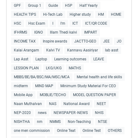
GPF
Group 1
Guide
H5P
Half Yearly
HEALTH TIPS
Hi-Tech Lab
Higher study
HM
HOME
HSC
Hsc Exam
I
I'm
ICT
ICT/QR CODE
IFHRMS
IGNO
Illam Thedi kalvi
IMPART
INCOME TAX
Inspire awards
JACTTO-GEO
JEE
JO
Kalai Arangam
Kalvi TV
Kannavu Aasiriyar
lab asst
Lap Asst
Laptop
Learning outcomes
LEAVE
LESSION PLAN
LKG/UKG
MATHS
MBBS/BE/BA/BSC/MA/MSC/MCA
Mental health and life skills
midterm
MIND MAP
Minimum Study Material For CEO
Mobile App
MOBLIE/TECHO
MODEL QUESTION PAPER
Naan Muthalvan
NAS
National Award
NEET
NEP-2020
news
NEWSPAPER -NEWS
NHIS
NISHTHA
nm
NMMS
Non-Teaching
NTSE
one men commission
Online Teat
Online Test
OTHERS