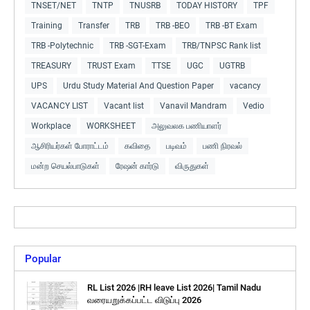
TNSET/NET
TNTP
TNUSRB
TODAY HISTORY
TPF
Training
Transfer
TRB
TRB -BEO
TRB -BT Exam
TRB -Polytechnic
TRB -SGT-Exam
TRB/TNPSC Rank list
TREASURY
TRUST Exam
TTSE
UGC
UGTRB
UPS
Urdu Study Material And Question Paper
vacancy
VACANCY LIST
Vacant list
Vanavil Mandram
Vedio
Workplace
WORKSHEET
அலுவலக பணியாளர்
ஆசிரியர்கள் போராட்டம்
கவிதை
படிவம்
பணி நிரவல்
மன்ற செயல்பாடுகள்
ரேஷன் கார்டு
விருதுகள்
Popular
RL List 2026 |RH leave List 2026| Tamil Nadu
வரையறுக்கப்பட்ட விடுப்பு 2026