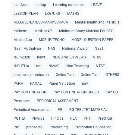
Lap Asst
Laptop
Learning outcomes
LEAVE
LESSION PLAN
LKG/UKG
MATHS
MBBS/BE/BA/BSC/MA/MSC/MCA
Mental health and life skills
midterm
MIND MAP
Minimum Study Material For CEO
Mobile App
MOBLIE/TECHO
MODEL QUESTION PAPER
Naan Muthalvan
NAS
National Award
NEET
NEP-2020
news
NEWSPAPER -NEWS
NHIS
NISHTHA
nm
NMMS
Non-Teaching
NTSE
one men commission
Online Teat
Online Test
OTHERS
PANA
PANAL
Paper Valuation
pay
PAY CONTINUATION
PAY CONTINUATION ORDER
PAY GO
Pensioner
PERIODICAL ASSESMENT
Periodical Assessment
PG
PG TRB /TET MATERIAL
PGTRB
Physics
Pindics
PLA
PPT
Practical
Pro
proceding
Proceeding
Promotion Counseling