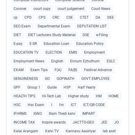
Coroner
court copy
court judgement
Court News
cp
CPD
CPS
CRC
CSE
CTET
DA
DEE
DEO Exam
Departmental Exam
DEPUTATION LIST
DIET
DIET Lecturers Study Material
DSE
e-Filing
E-pay
E-SR
Education Loan
Education Policy
EDUCATION TV
ELECTION
EMIS
Employment
Employment News
English
Ennum Ezhuthum
ESLC
EXAM
Exam Tips
F(A)
FA(B)
Festival Advance
GENUINENESS
GO
GOPINATH
GOVT EMPLOYEE
GPF
Group 1
Guide
H5P
Half Yearly
HEALTH TIPS
Hi-Tech Lab
Higher study
HM
HOME
HSC
Hsc Exam
I
I'm
ICT
ICT/QR CODE
IFHRMS
IGNO
Illam Thedi kalvi
IMPART
INCOME TAX
Inspire awards
JACTTO-GEO
JEE
JO
Kalai Arangam
Kalvi TV
Kannavu Aasiriyar
lab asst