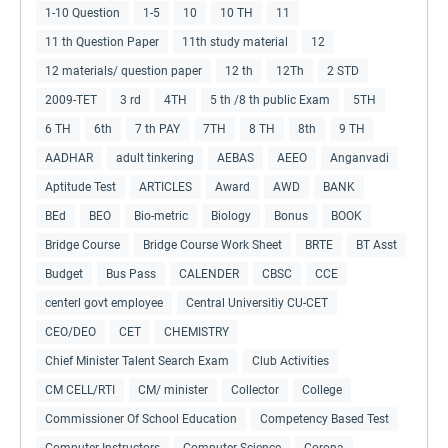
1-10 Question
1-5
10
10 TH
11
11 th Question Paper
11th study material
12
12 materials/ question paper
12 th
12Th
2 STD
2009-TET
3 rd
4TH
5 th /8 th public Exam
5TH
6 TH
6th
7 th PAY
7TH
8 TH
8th
9 TH
AADHAR
adult tinkering
AEBAS
AEEO
Anganvadi
Aptitude Test
ARTICLES
Award
AWD
BANK
BEd
BEO
Bio-metric
Biology
Bonus
BOOK
Bridge Course
Bridge Course Work Sheet
BRTE
BT Asst
Budget
Bus Pass
CALENDER
CBSC
CCE
centerl govt employee
Central Universitiy CU-CET
CEO/DEO
CET
CHEMISTRY
Chief Minister Talent Search Exam
Club Activities
CM CELL/RTI
CM/ minister
Collector
College
Commissioner Of School Education
Competency Based Test
Computer Instructors
Computer Science
Corona