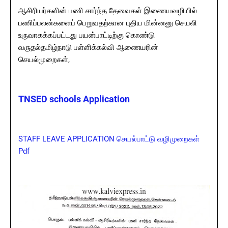
ஆசிரியர்களின்‌ பணி சார்ந்த தேவைகள்‌ இணையவழியில்‌
பணிப்பலன்களைப்‌ பெறுவதற்கான புதிய மின்னனு செயலி
உருவாகக்கப்பட்டது பயன்பாட்டிற்கு கொண்டு
வருதல்‌தமிழ்நாடு பள்ளிக்கல்வி ஆணையரின்‌
செயல்முறைகள்‌,
TNSED schools Application
STAFF LEAVE APPLICATION செயல்பாட்டு வழிமுறைகள்
Pdf