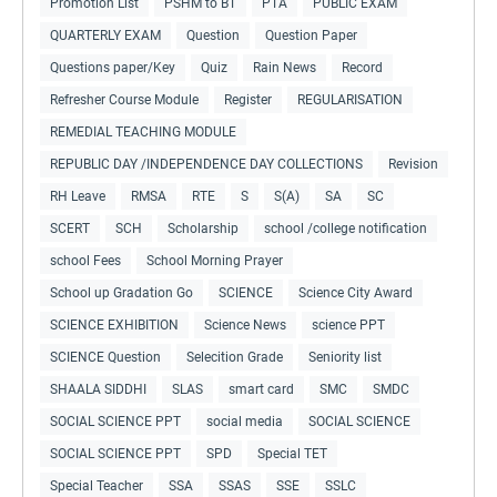
Promotion List
PSHM to BT
PTA
PUBLIC EXAM
QUARTERLY EXAM
Question
Question Paper
Questions paper/Key
Quiz
Rain News
Record
Refresher Course Module
Register
REGULARISATION
REMEDIAL TEACHING MODULE
REPUBLIC DAY /INDEPENDENCE DAY COLLECTIONS
Revision
RH Leave
RMSA
RTE
S
S(A)
SA
SC
SCERT
SCH
Scholarship
school /college notification
school Fees
School Morning Prayer
School up Gradation Go
SCIENCE
Science City Award
SCIENCE EXHIBITION
Science News
science PPT
SCIENCE Question
Selecition Grade
Seniority list
SHAALA SIDDHI
SLAS
smart card
SMC
SMDC
SOCIAL SCIENCE PPT
social media
SOCIAL SCIENCE
SOCIAL SCIENCE PPT
SPD
Special TET
Special Teacher
SSA
SSAS
SSE
SSLC