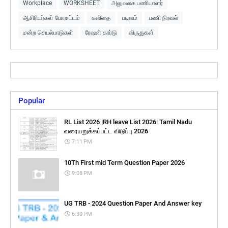
Workplace
WORKSHEET
அலுவலக பணியாளர்
ஆசிரியர்கள் போராட்டம்
கவிதை
படிவம்
பணி நிரவல்
மன்ற செயல்பாடுகள்
ரேஷன் கார்டு
விருதுகள்
Popular
RL List 2026 |RH leave List 2026| Tamil Nadu
வரையறுக்கப்பட்ட விடுப்பு 2026
7:11 PM
10Th First mid Term Question Paper 2026
9:08 PM
UG TRB - 2024 Question Paper And Answer key
6:30 PM