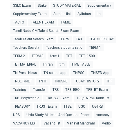
SSLC Exam
Strike
STUDY MATERIAL
Supplementary
Supplementary Exam
Surplus list
Syllabus
ta
TACTO
TALENT EXAM
TAMIL
Tamil Nadu CM Talent Search Exam Exam
Tamil Talent Search Exam
TAPS
TAX
TEACHERS DAY
Teachers Society
Teachers students ratio
TERM 1
TERM 2
TERM 3
term1
TET
TET -1500
TET MATERIAL
Thiran
tim
TIME TABLE
TN Press News
TN school app
TNPSC
TNSED App
TNSET/NET
TNTP
TNUSRB
TODAY HISTORY
TPF
Training
Transfer
TRB
TRB -BEO
TRB -BT Exam
TRB -Polytechnic
TRB -SGT-Exam
TRB/TNPSC Rank list
TREASURY
TRUST Exam
TTSE
UGC
UGTRB
UPS
Urdu Study Material And Question Paper
vacancy
VACANCY LIST
Vacant list
Vanavil Mandram
Vedio