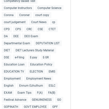
Competency Based Test
Computer Instructors
Computer Science
Corona
Coroner
court copy
court judgement
Court News
cp
CPD
CPS
CRC
CSE
CTET
DA
DEE
DEO Exam
Departmental Exam
DEPUTATION LIST
DIET
DIET Lecturers Study Material
DSE
e-Filing
E-pay
E-SR
Education Loan
Education Policy
EDUCATION TV
ELECTION
EMIS
Employment
Employment News
English
Ennum Ezhuthum
ESLC
EXAM
Exam Tips
F(A)
FA(B)
Festival Advance
GENUINENESS
GO
GOPINATH
GOVT EMPLOYEE
GPF