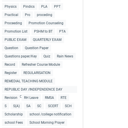
Physics
Pindics
PLA
PPT
Practical
Pro
proceding
Proceeding
Promotion Counseling
Promotion List
PSHM to BT
PTA
PUBLIC EXAM
QUARTERLY EXAM
Question
Question Paper
Questions paper/Key
Quiz
Rain News
Record
Refresher Course Module
Register
REGULARISATION
REMEDIAL TEACHING MODULE
REPUBLIC DAY /INDEPENDENCE DAY
COLLECTIONS
Revision
RH Leave
RMSA
RTE
S
S(A)
SA
SC
SCERT
SCH
Scholarship
school /college notification
school Fees
School Morning Prayer