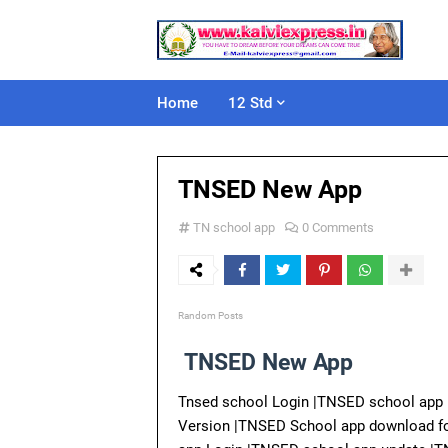
Home
12 Std
TNSED New App
TN school app
0 Comments
Random Posts
TNSED New App
Tnsed school Login |TNSED school app 
Version |TNSED School app download fo