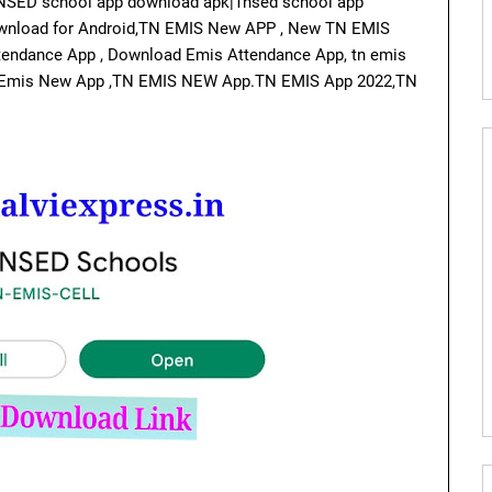
TNSED school app download apk|Tnsed school app
wnload for Android,TN EMIS New APP , New TN EMIS
ttendance App , Download Emis Attendance App, tn emis
 Emis New App ,TN EMIS NEW App.TN EMIS App 2022,TN