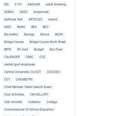
8th
9 TH
AADHAR
adult tinkering
AEBAS
AEEO
Anganvadi
Aptitude Test
ARTICLES
Award
AWD
BANK
BEd
BEO
Bio-metric
Biology
Bonus
BOOK
Bridge Course
Bridge Course Work Sheet
BRTE
BT Asst
Budget
Bus Pass
CALENDER
CBSC
CCE
centerl govt employee
Central Universitiy CU-CET
CEO/DEO
CET
CHEMISTRY
Chief Minister Talent Search Exam
Club Activities
CM CELL/RTI
CM/ minister
Collector
College
Commissioner Of School Education