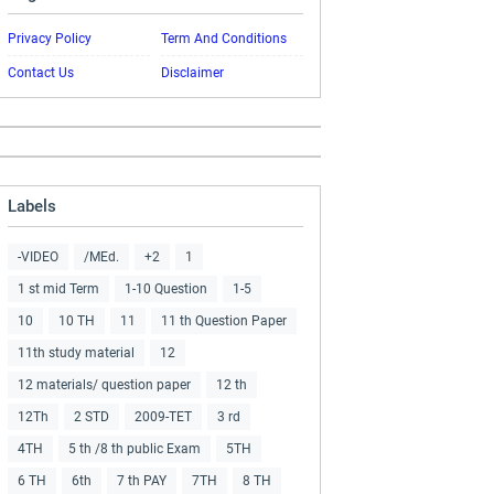
Privacy Policy
Term And Conditions
Contact Us
Disclaimer
Labels
-VIDEO
/MEd.
+2
1
1 st mid Term
1-10 Question
1-5
10
10 TH
11
11 th Question Paper
11th study material
12
12 materials/ question paper
12 th
12Th
2 STD
2009-TET
3 rd
4TH
5 th /8 th public Exam
5TH
6 TH
6th
7 th PAY
7TH
8 TH