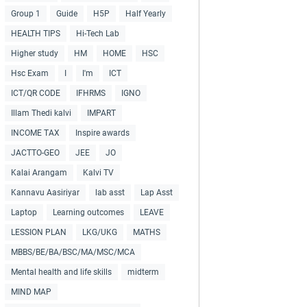
Group 1
Guide
H5P
Half Yearly
HEALTH TIPS
Hi-Tech Lab
Higher study
HM
HOME
HSC
Hsc Exam
I
I'm
ICT
ICT/QR CODE
IFHRMS
IGNO
Illam Thedi kalvi
IMPART
INCOME TAX
Inspire awards
JACTTO-GEO
JEE
JO
Kalai Arangam
Kalvi TV
Kannavu Aasiriyar
lab asst
Lap Asst
Laptop
Learning outcomes
LEAVE
LESSION PLAN
LKG/UKG
MATHS
MBBS/BE/BA/BSC/MA/MSC/MCA
Mental health and life skills
midterm
MIND MAP