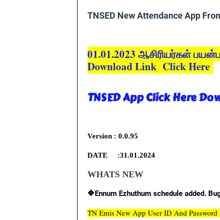
TNSED New Attendance App Fro
01.01.2023 ஆசிரியர்கள் பயன
Download Link Click Here
TNSED App Click Here Do
Version : 0.0.95
DATE :31.01.2024
WHATS NEW
🔷️Ennum Ezhuthum schedule added. Bug
TN Emis New App User ID And Password 