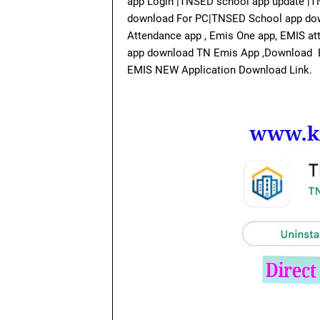
app Login |TNSED school app update |
download For PC|TNSED School app do
Attendance app , Emis One app, EMIS a
app download TN Emis App ,Download
EMIS NEW Application Download Link.