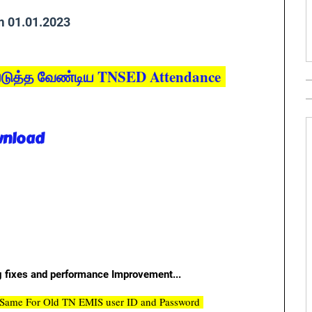
m 01.01.2023
்படுத்த வேண்டிய TNSED Attendance
wnload
 fixes and performance Improvement...
Same For Old TN EMIS user ID and Password