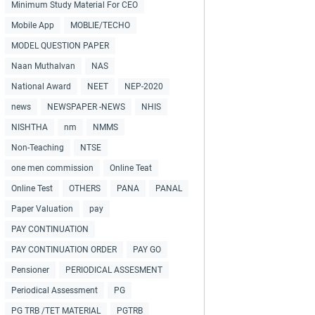
Minimum Study Material For CEO
Mobile App
MOBLIE/TECHO
MODEL QUESTION PAPER
Naan Muthalvan
NAS
National Award
NEET
NEP-2020
news
NEWSPAPER -NEWS
NHIS
NISHTHA
nm
NMMS
Non-Teaching
NTSE
one men commission
Online Teat
Online Test
OTHERS
PANA
PANAL
Paper Valuation
pay
PAY CONTINUATION
PAY CONTINUATION ORDER
PAY GO
Pensioner
PERIODICAL ASSESMENT
Periodical Assessment
PG
PG TRB /TET MATERIAL
PGTRB