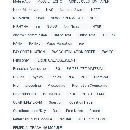
Mobile App
MOBLIE/TECHO
MODEL QUESTION PAPER
Naan Muthalvan
NAS
National Award
NEET
NEP-2020
news
NEWSPAPER -NEWS
NHIS
NISHTHA
nm
NMMS
Non-Teaching
NTSE
one men commission
Online Teat
Online Test
OTHERS
PANA
PANAL
Paper Valuation
pay
PAY CONTINUATION
PAY CONTINUATION ORDER
PAY GO
Pensioner
PERIODICAL ASSESMENT
Periodical Assessment
PG
PG TRB /TET MATERIAL
PGTRB
Physics
Pindics
PLA
PPT
Practical
Pro
proceding
Proceeding
Promotion Counseling
Promotion List
PSHM to BT
PTA
PUBLIC EXAM
QUARTERLY EXAM
Question
Question Paper
Questions paper/Key
Quiz
Rain News
Record
Refresher Course Module
Register
REGULARISATION
REMEDIAL TEACHING MODULE