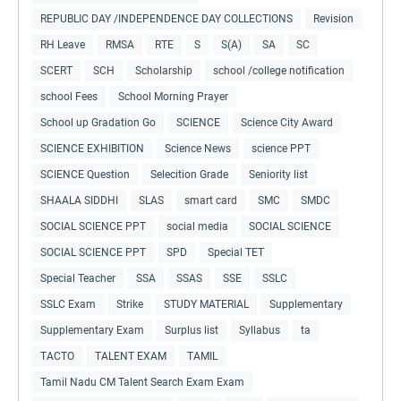
REPUBLIC DAY /INDEPENDENCE DAY COLLECTIONS
Revision
RH Leave
RMSA
RTE
S
S(A)
SA
SC
SCERT
SCH
Scholarship
school /college notification
school Fees
School Morning Prayer
School up Gradation Go
SCIENCE
Science City Award
SCIENCE EXHIBITION
Science News
science PPT
SCIENCE Question
Selecition Grade
Seniority list
SHAALA SIDDHI
SLAS
smart card
SMC
SMDC
SOCIAL SCIENCE PPT
social media
SOCIAL SCIENCE
SOCIAL SCIENCE PPT
SPD
Special TET
Special Teacher
SSA
SSAS
SSE
SSLC
SSLC Exam
Strike
STUDY MATERIAL
Supplementary
Supplementary Exam
Surplus list
Syllabus
ta
TACTO
TALENT EXAM
TAMIL
Tamil Nadu CM Talent Search Exam Exam