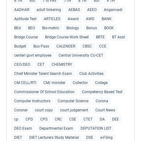
6 TH
6th
7 th PAY
7TH
8 TH
8th
9 TH
AADHAR
adult tinkering
AEBAS
AEEO
Anganvadi
Aptitude Test
ARTICLES
Award
AWD
BANK
BEd
BEO
Bio-metric
Biology
Bonus
BOOK
Bridge Course
Bridge Course Work Sheet
BRTE
BT Asst
Budget
Bus Pass
CALENDER
CBSC
CCE
centerl govt employee
Central Universitiy CU-CET
CEO/DEO
CET
CHEMISTRY
Chief Minister Talent Search Exam
Club Activities
CM CELL/RTI
CM/ minister
Collector
College
Commissioner Of School Education
Competency Based Test
Computer Instructors
Computer Science
Corona
Coroner
court copy
court judgement
Court News
cp
CPD
CPS
CRC
CSE
CTET
DA
DEE
DEO Exam
Departmental Exam
DEPUTATION LIST
DIET
DIET Lecturers Study Material
DSE
e-Filing