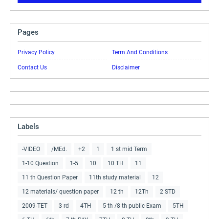
Pages
Privacy Policy
Term And Conditions
Contact Us
Disclaimer
Labels
-VIDEO
/MEd.
+2
1
1 st mid Term
1-10 Question
1-5
10
10 TH
11
11 th Question Paper
11th study material
12
12 materials/ question paper
12 th
12Th
2 STD
2009-TET
3 rd
4TH
5 th /8 th public Exam
5TH