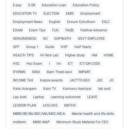
E-pay
E-SR
Education Loan
Education Policy
EDUCATION TV
ELECTION
EMIS
Employment
Employment News
English
Ennum Ezhuthum
ESLC
EXAM
Exam Tips
F(A)
FA(B)
Festival Advance
GENUINENESS
GO
GOPINATH
GOVT EMPLOYEE
GPF
Group 1
Guide
H5P
Half Yearly
HEALTH TIPS
Hi-Tech Lab
Higher study
HM
HOME
HSC
Hsc Exam
I
I'm
ICT
ICT/QR CODE
IFHRMS
IGNO
Illam Thedi kalvi
IMPART
INCOME TAX
Inspire awards
JACTTO-GEO
JEE
JO
Kalai Arangam
Kalvi TV
Kannavu Aasiriyar
lab asst
Lap Asst
Laptop
Learning outcomes
LEAVE
LESSION PLAN
LKG/UKG
MATHS
MBBS/BE/BA/BSC/MA/MSC/MCA
Mental health and life skills
midterm
MIND MAP
Minimum Study Material For CEO