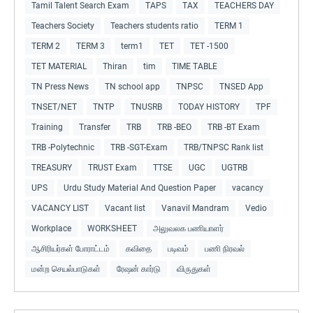
Tamil Talent Search Exam
TAPS
TAX
TEACHERS DAY
Teachers Society
Teachers students ratio
TERM 1
TERM 2
TERM 3
term1
TET
TET -1500
TET MATERIAL
Thiran
tim
TIME TABLE
TN Press News
TN school app
TNPSC
TNSED App
TNSET/NET
TNTP
TNUSRB
TODAY HISTORY
TPF
Training
Transfer
TRB
TRB -BEO
TRB -BT Exam
TRB -Polytechnic
TRB -SGT-Exam
TRB/TNPSC Rank list
TREASURY
TRUST Exam
TTSE
UGC
UGTRB
UPS
Urdu Study Material And Question Paper
vacancy
VACANCY LIST
Vacant list
Vanavil Mandram
Vedio
Workplace
WORKSHEET
அலுவலக பணியாளர்
ஆசிரியர்கள் போராட்டம்
கவிதை
படிவம்
பணி நிரவல்
மன்ற செயல்பாடுகள்
ரேஷன் கார்டு
விருதுகள்