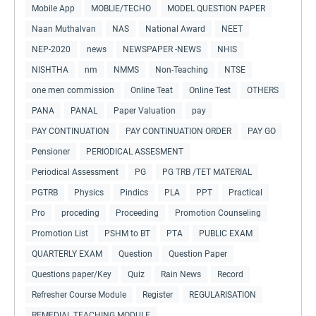
Mobile App
MOBLIE/TECHO
MODEL QUESTION PAPER
Naan Muthalvan
NAS
National Award
NEET
NEP-2020
news
NEWSPAPER -NEWS
NHIS
NISHTHA
nm
NMMS
Non-Teaching
NTSE
one men commission
Online Teat
Online Test
OTHERS
PANA
PANAL
Paper Valuation
pay
PAY CONTINUATION
PAY CONTINUATION ORDER
PAY GO
Pensioner
PERIODICAL ASSESMENT
Periodical Assessment
PG
PG TRB /TET MATERIAL
PGTRB
Physics
Pindics
PLA
PPT
Practical
Pro
proceding
Proceeding
Promotion Counseling
Promotion List
PSHM to BT
PTA
PUBLIC EXAM
QUARTERLY EXAM
Question
Question Paper
Questions paper/Key
Quiz
Rain News
Record
Refresher Course Module
Register
REGULARISATION
REMEDIAL TEACHING MODULE