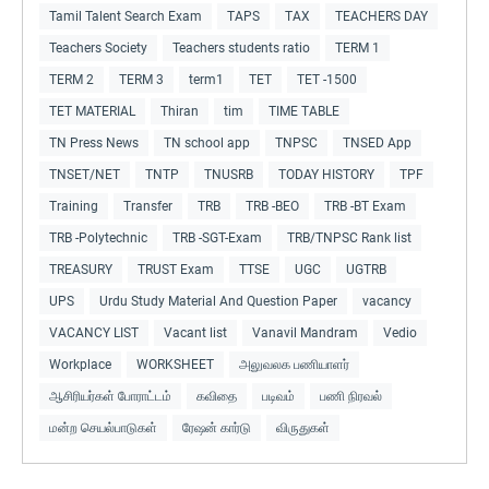
Tamil Talent Search Exam
TAPS
TAX
TEACHERS DAY
Teachers Society
Teachers students ratio
TERM 1
TERM 2
TERM 3
term1
TET
TET -1500
TET MATERIAL
Thiran
tim
TIME TABLE
TN Press News
TN school app
TNPSC
TNSED App
TNSET/NET
TNTP
TNUSRB
TODAY HISTORY
TPF
Training
Transfer
TRB
TRB -BEO
TRB -BT Exam
TRB -Polytechnic
TRB -SGT-Exam
TRB/TNPSC Rank list
TREASURY
TRUST Exam
TTSE
UGC
UGTRB
UPS
Urdu Study Material And Question Paper
vacancy
VACANCY LIST
Vacant list
Vanavil Mandram
Vedio
Workplace
WORKSHEET
அலுவலக பணியாளர்
ஆசிரியர்கள் போராட்டம்
கவிதை
படிவம்
பணி நிரவல்
மன்ற செயல்பாடுகள்
ரேஷன் கார்டு
விருதுகள்