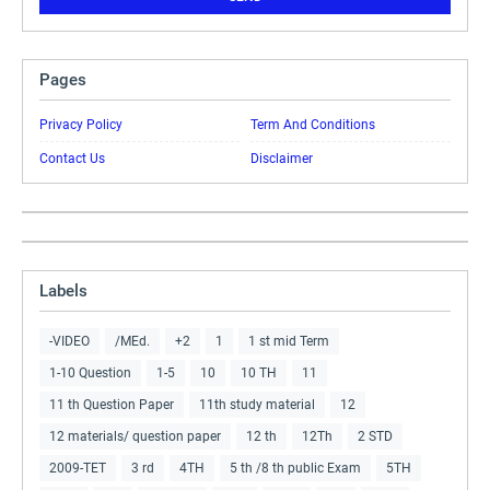
Pages
Privacy Policy
Term And Conditions
Contact Us
Disclaimer
Labels
-VIDEO
/MEd.
+2
1
1 st mid Term
1-10 Question
1-5
10
10 TH
11
11 th Question Paper
11th study material
12
12 materials/ question paper
12 th
12Th
2 STD
2009-TET
3 rd
4TH
5 th /8 th public Exam
5TH