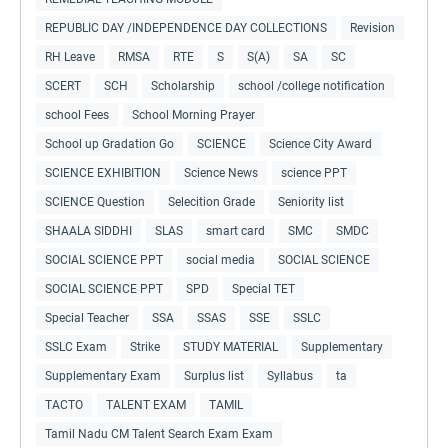
REPUBLIC DAY /INDEPENDENCE DAY COLLECTIONS
Revision
RH Leave
RMSA
RTE
S
S(A)
SA
SC
SCERT
SCH
Scholarship
school /college notification
school Fees
School Morning Prayer
School up Gradation Go
SCIENCE
Science City Award
SCIENCE EXHIBITION
Science News
science PPT
SCIENCE Question
Selecition Grade
Seniority list
SHAALA SIDDHI
SLAS
smart card
SMC
SMDC
SOCIAL SCIENCE PPT
social media
SOCIAL SCIENCE
SOCIAL SCIENCE PPT
SPD
Special TET
Special Teacher
SSA
SSAS
SSE
SSLC
SSLC Exam
Strike
STUDY MATERIAL
Supplementary
Supplementary Exam
Surplus list
Syllabus
ta
TACTO
TALENT EXAM
TAMIL
Tamil Nadu CM Talent Search Exam Exam