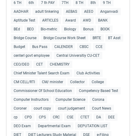
6 TH
6th
7 th PAY
7TH
8 TH
8th
9 TH
AADHAR
adult tinkering
AEBAS
AEEO
Anganvadi
Aptitude Test
ARTICLES
Award
AWD
BANK
BEd
BEO
Bio-metric
Biology
Bonus
BOOK
Bridge Course
Bridge Course Work Sheet
BRTE
BT Asst
Budget
Bus Pass
CALENDER
CBSC
CCE
centerl govt employee
Central Universitiy CU-CET
CEO/DEO
CET
CHEMISTRY
Chief Minister Talent Search Exam
Club Activities
CM CELL/RTI
CM/ minister
Collector
College
Commissioner Of School Education
Competency Based Test
Computer Instructors
Computer Science
Corona
Coroner
court copy
court judgement
Court News
cp
CPD
CPS
CRC
CSE
CTET
DA
DEE
DEO Exam
Departmental Exam
DEPUTATION LIST
DIET
DIET Lecturers Study Material
DSE
e-Filing