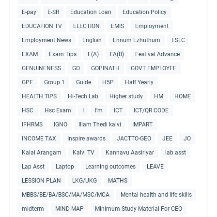
E-pay
E-SR
Education Loan
Education Policy
EDUCATION TV
ELECTION
EMIS
Employment
Employment News
English
Ennum Ezhuthum
ESLC
EXAM
Exam Tips
F(A)
FA(B)
Festival Advance
GENUINENESS
GO
GOPINATH
GOVT EMPLOYEE
GPF
Group 1
Guide
H5P
Half Yearly
HEALTH TIPS
Hi-Tech Lab
Higher study
HM
HOME
HSC
Hsc Exam
I
I'm
ICT
ICT/QR CODE
IFHRMS
IGNO
Illam Thedi kalvi
IMPART
INCOME TAX
Inspire awards
JACTTO-GEO
JEE
JO
Kalai Arangam
Kalvi TV
Kannavu Aasiriyar
lab asst
Lap Asst
Laptop
Learning outcomes
LEAVE
LESSION PLAN
LKG/UKG
MATHS
MBBS/BE/BA/BSC/MA/MSC/MCA
Mental health and life skills
midterm
MIND MAP
Minimum Study Material For CEO