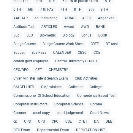
2009-TET
3 rd
4TH
5 th /8 th public Exam
5TH
6 TH
6th
7 th PAY
7TH
8 TH
8th
9 TH
AADHAR
adult tinkering
AEBAS
AEEO
Anganvadi
Aptitude Test
ARTICLES
Award
AWD
BANK
BEd
BEO
Bio-metric
Biology
Bonus
BOOK
Bridge Course
Bridge Course Work Sheet
BRTE
BT Asst
Budget
Bus Pass
CALENDER
CBSC
CCE
centerl govt employee
Central Universitiy CU-CET
CEO/DEO
CET
CHEMISTRY
Chief Minister Talent Search Exam
Club Activities
CM CELL/RTI
CM/ minister
Collector
College
Commissioner Of School Education
Competency Based Test
Computer Instructors
Computer Science
Corona
Coroner
court copy
court judgement
Court News
cp
CPD
CPS
CRC
CSE
CTET
DA
DEE
DEO Exam
Departmental Exam
DEPUTATION LIST