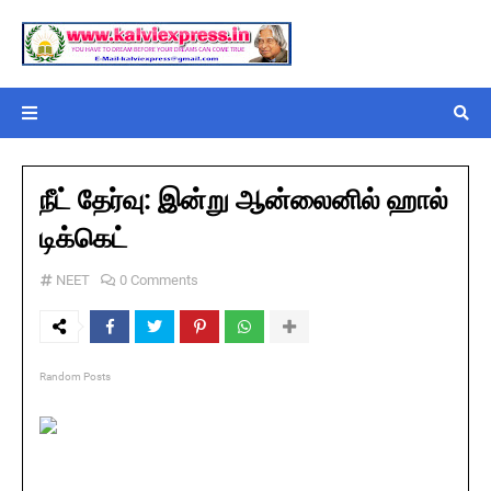
நீட் தேர்வு: இன்று ஆன்லைனில் ஹால்
டிக்கெட்
NEET
0 Comments
Random Posts