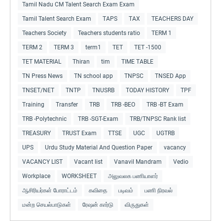
Tamil Nadu CM Talent Search Exam Exam
Tamil Talent Search Exam
TAPS
TAX
TEACHERS DAY
Teachers Society
Teachers students ratio
TERM 1
TERM 2
TERM 3
term1
TET
TET -1500
TET MATERIAL
Thiran
tim
TIME TABLE
TN Press News
TN school app
TNPSC
TNSED App
TNSET/NET
TNTP
TNUSRB
TODAY HISTORY
TPF
Training
Transfer
TRB
TRB -BEO
TRB -BT Exam
TRB -Polytechnic
TRB -SGT-Exam
TRB/TNPSC Rank list
TREASURY
TRUST Exam
TTSE
UGC
UGTRB
UPS
Urdu Study Material And Question Paper
vacancy
VACANCY LIST
Vacant list
Vanavil Mandram
Vedio
Workplace
WORKSHEET
அலுவலக பணியாளர்
ஆசிரியர்கள் போராட்டம்
கவிதை
படிவம்
பணி நிரவல்
மன்ற செயல்பாடுகள்
ரேஷன் கார்டு
விருதுகள்