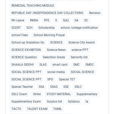
REMEDIAL TEACHING MODULE
REPUBLIC DAY /INDEPENDENCE DAY COLLECTIONS
Revision
RH Leave
RMSA
RTE
S
S(A)
SA
SC
SCERT
SCH
Scholarship
school /college notification
school Fees
School Morning Prayer
School up Gradation Go
SCIENCE
Science City Award
SCIENCE EXHIBITION
Science News
science PPT
SCIENCE Question
Selecition Grade
Seniority list
SHAALA SIDDHI
SLAS
smart card
SMC
SMDC
SOCIAL SCIENCE PPT
social media
SOCIAL SCIENCE
SOCIAL SCIENCE PPT
SPD
Special TET
Special Teacher
SSA
SSAS
SSE
SSLC
SSLC Exam
Strike
STUDY MATERIAL
Supplementary
Supplementary Exam
Surplus list
Syllabus
ta
TACTO
TALENT EXAM
TAMIL