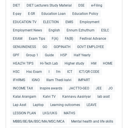
DIET
DIET Lecturers Study Material
DSE
e-Filing
E-pay
E-SR
Education Loan
Education Policy
EDUCATION TV
ELECTION
EMIS
Employment
Employment News
English
Ennum Ezhuthum
ESLC
EXAM
Exam Tips
F(A)
FA(B)
Festival Advance
GENUINENESS
GO
GOPINATH
GOVT EMPLOYEE
GPF
Group 1
Guide
H5P
Half Yearly
HEALTH TIPS
Hi-Tech Lab
Higher study
HM
HOME
HSC
Hsc Exam
I
I'm
ICT
ICT/QR CODE
IFHRMS
IGNO
Illam Thedi kalvi
IMPART
INCOME TAX
Inspire awards
JACTTO-GEO
JEE
JO
Kalai Arangam
Kalvi TV
Kannavu Aasiriyar
lab asst
Lap Asst
Laptop
Learning outcomes
LEAVE
LESSION PLAN
LKG/UKG
MATHS
MBBS/BE/BA/BSC/MA/MSC/MCA
Mental health and life skills