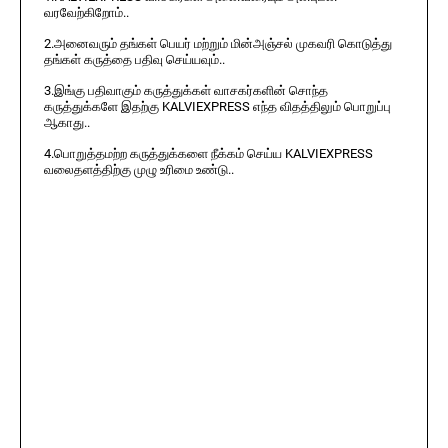
வரவேற்கிறோம்..
2.அனைவரும் தங்கள் பெயர் மற்றும் மின்அஞ்சல் முகவரி கொடுத்து
தங்கள் கருத்தை பதிவு செய்யவும்..
3.இங்கு பதிவாகும் கருத்துக்கள் வாசகர்களின் சொந்த
கருத்துக்களே இதற்கு KALVIEXPRESS எந்த விதத்திலும் பொறுப்பு
ஆகாது..
4.பொறுத்தமற்ற கருத்துக்களை நீக்கம் செய்ய KALVIEXPRESS
வலைதளத்திற்கு முழு உரிமை உண்டு..