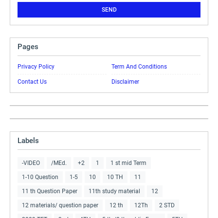
Pages
Privacy Policy
Term And Conditions
Contact Us
Disclaimer
Labels
-VIDEO
/MEd.
+2
1
1 st mid Term
1-10 Question
1-5
10
10 TH
11
11 th Question Paper
11th study material
12
12 materials/ question paper
12 th
12Th
2 STD