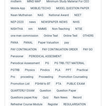
midterm
MIND MAP
Minimum Study Material For CEO
Mobile App
MOBLIE/TECHO
MODEL QUESTION PAPER
Naan Muthalvan
NAS
National Award
NEET
NEP-2020
news
NEWSPAPER -NEWS
NHIS
NISHTHA
nm
NMMS
Non-Teaching
NTSE
one men commission
Online Teat
Online Test
OTHERS
PANA
PANAL
Paper Valuation
pay
PAY CONTINUATION
PAY CONTINUATION ORDER
PAY GO
Pensioner
PERIODICAL ASSESMENT
Periodical Assessment
PG
PG TRB /TET MATERIAL
PGTRB
Physics
Pindics
PLA
PPT
Practical
Pro
proceding
Proceeding
Promotion Counseling
Promotion List
PSHM to BT
PTA
PUBLIC EXAM
QUARTERLY EXAM
Question
Question Paper
Questions paper/Key
Quiz
Rain News
Record
Refresher Course Module
Register
REGULARISATION