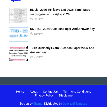
RL List 2026 |RH leave List 2026| Tamil Nadu
வரையறுக்கப்பட்ட விடுப்பு 2026
7:11 PM
UG TRB - 2024 Question Paper And Answer key
6:30 PM
10Th Quarterly Exam Question Paper 2025 And
Answer Key
7:22 PM
Home
About
Contact Us
Term And Conditions
Privacy Policy
Disclaimer
Design by
Theme
| Distributed by
Gooyaabi Template