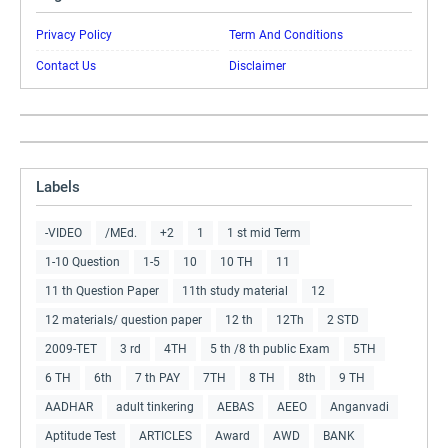
Privacy Policy
Term And Conditions
Contact Us
Disclaimer
Labels
-VIDEO
/MEd.
+2
1
1 st mid Term
1-10 Question
1-5
10
10 TH
11
11 th Question Paper
11th study material
12
12 materials/ question paper
12 th
12Th
2 STD
2009-TET
3 rd
4TH
5 th /8 th public Exam
5TH
6 TH
6th
7 th PAY
7TH
8 TH
8th
9 TH
AADHAR
adult tinkering
AEBAS
AEEO
Anganvadi
Aptitude Test
ARTICLES
Award
AWD
BANK