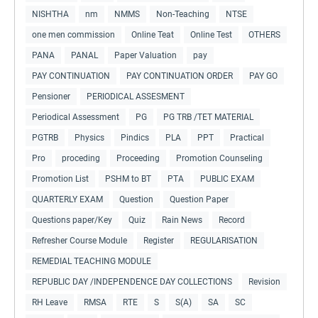
NISHTHA
nm
NMMS
Non-Teaching
NTSE
one men commission
Online Teat
Online Test
OTHERS
PANA
PANAL
Paper Valuation
pay
PAY CONTINUATION
PAY CONTINUATION ORDER
PAY GO
Pensioner
PERIODICAL ASSESMENT
Periodical Assessment
PG
PG TRB /TET MATERIAL
PGTRB
Physics
Pindics
PLA
PPT
Practical
Pro
proceding
Proceeding
Promotion Counseling
Promotion List
PSHM to BT
PTA
PUBLIC EXAM
QUARTERLY EXAM
Question
Question Paper
Questions paper/Key
Quiz
Rain News
Record
Refresher Course Module
Register
REGULARISATION
REMEDIAL TEACHING MODULE
REPUBLIC DAY /INDEPENDENCE DAY COLLECTIONS
Revision
RH Leave
RMSA
RTE
S
S(A)
SA
SC