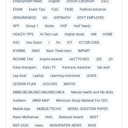
Employment News
English
Ennum Ezhuthum
ESLC
EXAM
Exam Tips
F(A)
FA(B)
Festival Advance
GENUINENESS
GO
GOPINATH
GOVT EMPLOYEE
GPF
Group 1
Guide
H5P
Half Yearly
HEALTH TIPS
Hi-Tech Lab
Higher study
HM
HOME
HSC
Hsc Exam
I
I'm
ICT
ICT/QR CODE
IFHRMS
IGNO
Illam Thedi kalvi
IMPART
INCOME TAX
Inspire awards
JACTTO-GEO
JEE
JO
Kalai Arangam
Kalvi TV
Kannavu Aasiriyar
lab asst
Lap Asst
Laptop
Learning outcomes
LEAVE
LESSION PLAN
LKG/UKG
MATHS
MBBS/BE/BA/BSC/MA/MSC/MCA
Mental health and life skills
midterm
MIND MAP
Minimum Study Material For CEO
Mobile App
MOBLIE/TECHO
MODEL QUESTION PAPER
Naan Muthalvan
NAS
National Award
NEET
NEP-2020
news
NEWSPAPER -NEWS
NHIS