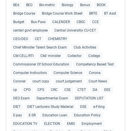
BEd
BEO
Bio-metric
Biology
Bonus
BOOK
Bridge Course
Bridge Course Work Sheet
BRTE
BT Asst
Budget
Bus Pass
CALENDER
CBSC
CCE
centerl govt employee
Central Universitiy CU-CET
CEO/DEO
CET
CHEMISTRY
Chief Minister Talent Search Exam
Club Activities
CM CELL/RTI
CM/ minister
Collector
College
Commissioner Of School Education
Competency Based Test
Computer Instructors
Computer Science
Corona
Coroner
court copy
court judgement
Court News
cp
CPD
CPS
CRC
CSE
CTET
DA
DEE
DEO Exam
Departmental Exam
DEPUTATION LIST
DIET
DIET Lecturers Study Material
DSE
e-Filing
E-pay
E-SR
Education Loan
Education Policy
EDUCATION TV
ELECTION
EMIS
Employment