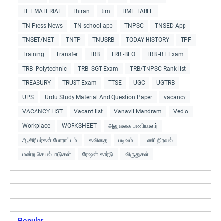
TET MATERIAL
Thiran
tim
TIME TABLE
TN Press News
TN school app
TNPSC
TNSED App
TNSET/NET
TNTP
TNUSRB
TODAY HISTORY
TPF
Training
Transfer
TRB
TRB -BEO
TRB -BT Exam
TRB -Polytechnic
TRB -SGT-Exam
TRB/TNPSC Rank list
TREASURY
TRUST Exam
TTSE
UGC
UGTRB
UPS
Urdu Study Material And Question Paper
vacancy
VACANCY LIST
Vacant list
Vanavil Mandram
Vedio
Workplace
WORKSHEET
அலுவலக பணியாளர்
ஆசிரியர்கள் போராட்டம்
கவிதை
படிவம்
பணி நிரவல்
மன்ற செயல்பாடுகள்
ரேஷன் கார்டு
விருதுகள்
Popular