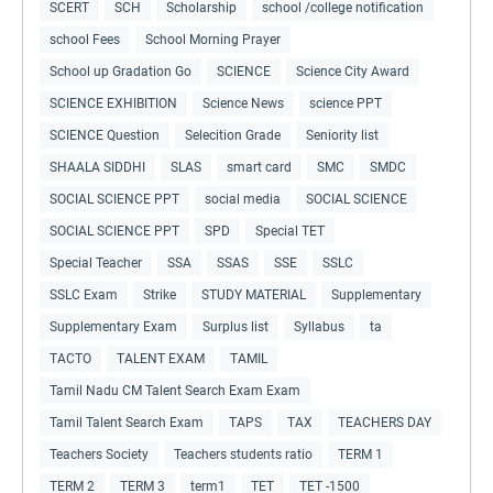
SCERT
SCH
Scholarship
school /college notification
school Fees
School Morning Prayer
School up Gradation Go
SCIENCE
Science City Award
SCIENCE EXHIBITION
Science News
science PPT
SCIENCE Question
Selecition Grade
Seniority list
SHAALA SIDDHI
SLAS
smart card
SMC
SMDC
SOCIAL SCIENCE PPT
social media
SOCIAL SCIENCE
SOCIAL SCIENCE PPT
SPD
Special TET
Special Teacher
SSA
SSAS
SSE
SSLC
SSLC Exam
Strike
STUDY MATERIAL
Supplementary
Supplementary Exam
Surplus list
Syllabus
ta
TACTO
TALENT EXAM
TAMIL
Tamil Nadu CM Talent Search Exam Exam
Tamil Talent Search Exam
TAPS
TAX
TEACHERS DAY
Teachers Society
Teachers students ratio
TERM 1
TERM 2
TERM 3
term1
TET
TET -1500