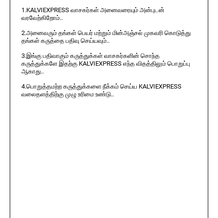
1.KALVIEXPRESS வாசகர்கள் அனைவரையும் அன்புடன்
வரவேற்கிறோம்..
2.அனைவரும் தங்கள் பெயர் மற்றும் மின்அஞ்சல் முகவரி கொடுத்து
தங்கள் கருத்தை பதிவு செய்யவும்..
3.இங்கு பதிவாகும் கருத்துக்கள் வாசகர்களின் சொந்த
கருத்துக்களே இதற்கு KALVIEXPRESS எந்த விதத்திலும் பொறுப்பு
ஆகாது..
4.பொறுத்தமற்ற கருத்துக்களை நீக்கம் செய்ய KALVIEXPRESS
வலைதளத்திற்கு முழு உரிமை உண்டு..