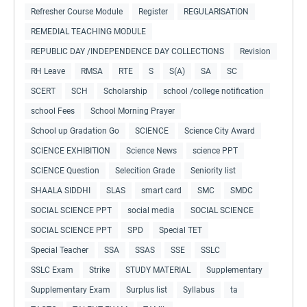
Refresher Course Module
Register
REGULARISATION
REMEDIAL TEACHING MODULE
REPUBLIC DAY /INDEPENDENCE DAY COLLECTIONS
Revision
RH Leave
RMSA
RTE
S
S(A)
SA
SC
SCERT
SCH
Scholarship
school /college notification
school Fees
School Morning Prayer
School up Gradation Go
SCIENCE
Science City Award
SCIENCE EXHIBITION
Science News
science PPT
SCIENCE Question
Selecition Grade
Seniority list
SHAALA SIDDHI
SLAS
smart card
SMC
SMDC
SOCIAL SCIENCE PPT
social media
SOCIAL SCIENCE
SOCIAL SCIENCE PPT
SPD
Special TET
Special Teacher
SSA
SSAS
SSE
SSLC
SSLC Exam
Strike
STUDY MATERIAL
Supplementary
Supplementary Exam
Surplus list
Syllabus
ta