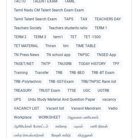
TACTO
TALENT EXAM
TAMIL
Tamil Nadu CM Talent Search Exam Exam
Tamil Talent Search Exam
TAPS
TAX
TEACHERS DAY
Teachers Society
Teachers students ratio
TERM 1
TERM 2
TERM 3
term1
TET
TET -1500
TET MATERIAL
Thiran
tim
TIME TABLE
TN Press News
TN school app
TNPSC
TNSED App
TNSET/NET
TNTP
TNUSRB
TODAY HISTORY
TPF
Training
Transfer
TRB
TRB -BEO
TRB -BT Exam
TRB -Polytechnic
TRB -SGT-Exam
TRB/TNPSC Rank list
TREASURY
TRUST Exam
TTSE
UGC
UGTRB
UPS
Urdu Study Material And Question Paper
vacancy
VACANCY LIST
Vacant list
Vanavil Mandram
Vedio
Workplace
WORKSHEET
அலுவலக பணியாளர்
ஆசிரியர்கள் போராட்டம்
கவிதை
படிவம்
பணி நிரவல்
மன்ற செயல்பாடுகள்
ரேஷன் கார்டு
விருதுகள்