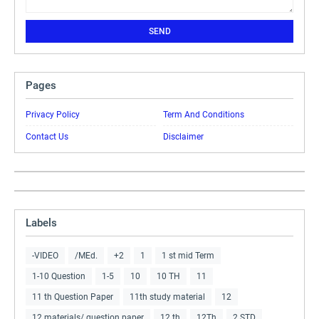
Pages
Privacy Policy
Term And Conditions
Contact Us
Disclaimer
Labels
-VIDEO
/MEd.
+2
1
1 st mid Term
1-10 Question
1-5
10
10 TH
11
11 th Question Paper
11th study material
12
12 materials/ question paper
12 th
12Th
2 STD