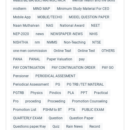
MBBS/BE/BA/BSC/MA/MSC/MCA
Mental health and life skills
midterm
MIND MAP
Minimum Study Material For CEO
Mobile App
MOBLIE/TECHO
MODEL QUESTION PAPER
Naan Muthalvan
NAS
National Award
NEET
NEP-2020
news
NEWSPAPER -NEWS
NHIS
NISHTHA
nm
NMMS
Non-Teaching
NTSE
one men commission
Online Teat
Online Test
OTHERS
PANA
PANAL
Paper Valuation
pay
PAY CONTINUATION
PAY CONTINUATION ORDER
PAY GO
Pensioner
PERIODICAL ASSESMENT
Periodical Assessment
PG
PG TRB /TET MATERIAL
PGTRB
Physics
Pindics
PLA
PPT
Practical
Pro
proceding
Proceeding
Promotion Counseling
Promotion List
PSHM to BT
PTA
PUBLIC EXAM
QUARTERLY EXAM
Question
Question Paper
Questions paper/Key
Quiz
Rain News
Record