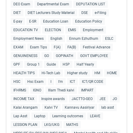
DEO Exam
Departmental Exam
DEPUTATION LIST
DIET
DIET Lecturers Study Material
DSE
e-Filing
E-pay
E-SR
Education Loan
Education Policy
EDUCATION TV
ELECTION
EMIS
Employment
Employment News
English
Ennum Ezhuthum
ESLC
EXAM
Exam Tips
F(A)
FA(B)
Festival Advance
GENUINENESS
GO
GOPINATH
GOVT EMPLOYEE
GPF
Group 1
Guide
H5P
Half Yearly
HEALTH TIPS
Hi-Tech Lab
Higher study
HM
HOME
HSC
Hsc Exam
I
I'm
ICT
ICT/QR CODE
IFHRMS
IGNO
Illam Thedi kalvi
IMPART
INCOME TAX
Inspire awards
JACTTO-GEO
JEE
JO
Kalai Arangam
Kalvi TV
Kannavu Aasiriyar
lab asst
Lap Asst
Laptop
Learning outcomes
LEAVE
LESSION PLAN
LKG/UKG
MATHS