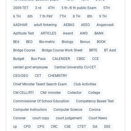
2009-TET
3 rd
4TH
5 th /8 th public Exam
5TH
6 TH
6th
7 th PAY
7TH
8 TH
8th
9 TH
AADHAR
adult tinkering
AEBAS
AEEO
Anganvadi
Aptitude Test
ARTICLES
Award
AWD
BANK
BEd
BEO
Bio-metric
Biology
Bonus
BOOK
Bridge Course
Bridge Course Work Sheet
BRTE
BT Asst
Budget
Bus Pass
CALENDER
CBSC
CCE
centerl govt employee
Central Universitiy CU-CET
CEO/DEO
CET
CHEMISTRY
Chief Minister Talent Search Exam
Club Activities
CM CELL/RTI
CM/ minister
Collector
College
Commissioner Of School Education
Competency Based Test
Computer Instructors
Computer Science
Corona
Coroner
court copy
court judgement
Court News
cp
CPD
CPS
CRC
CSE
CTET
DA
DEE