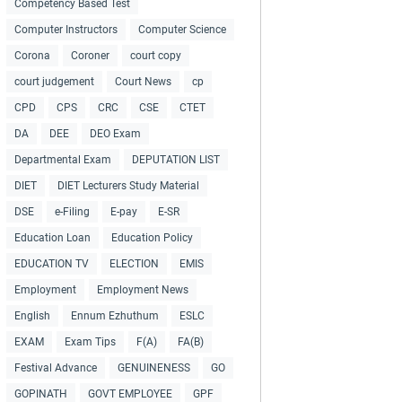
Competency Based Test
Computer Instructors
Computer Science
Corona
Coroner
court copy
court judgement
Court News
cp
CPD
CPS
CRC
CSE
CTET
DA
DEE
DEO Exam
Departmental Exam
DEPUTATION LIST
DIET
DIET Lecturers Study Material
DSE
e-Filing
E-pay
E-SR
Education Loan
Education Policy
EDUCATION TV
ELECTION
EMIS
Employment
Employment News
English
Ennum Ezhuthum
ESLC
EXAM
Exam Tips
F(A)
FA(B)
Festival Advance
GENUINENESS
GO
GOPINATH
GOVT EMPLOYEE
GPF