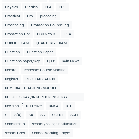
Physics
Pindics
PLA
PPT
Practical
Pro
proceding
Proceeding
Promotion Counseling
Promotion List
PSHM to BT
PTA
PUBLIC EXAM
QUARTERLY EXAM
Question
Question Paper
Questions paper/Key
Quiz
Rain News
Record
Refresher Course Module
Register
REGULARISATION
REMEDIAL TEACHING MODULE
REPUBLIC DAY /INDEPENDENCE DAY
COLLECTIONS
Revision
RH Leave
RMSA
RTE
S
S(A)
SA
SC
SCERT
SCH
Scholarship
school /college notification
school Fees
School Morning Prayer