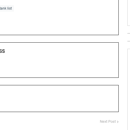
nk list
SS
Next Post