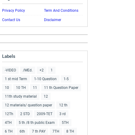
Privacy Policy
Term And Conditions
Contact Us
Disclaimer
Labels
-VIDEO
/MEd.
+2
1
1 st mid Term
1-10 Question
1-5
10
10 TH
11
11 th Question Paper
11th study material
12
12 materials/ question paper
12 th
12Th
2 STD
2009-TET
3 rd
4TH
5 th /8 th public Exam
5TH
6 TH
6th
7 th PAY
7TH
8 TH