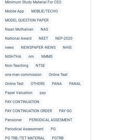
Minimum Study Material For CEO
Mobile App
MOBLIE/TECHO
MODEL QUESTION PAPER
Naan Muthalvan
NAS
National Award
NEET
NEP-2020
news
NEWSPAPER -NEWS
NHIS
NISHTHA
nm
NMMS
Non-Teaching
NTSE
one men commission
Online Teat
Online Test
OTHERS
PANA
PANAL
Paper Valuation
pay
PAY CONTINUATION
PAY CONTINUATION ORDER
PAY GO
Pensioner
PERIODICAL ASSESMENT
Periodical Assessment
PG
PG TRB /TET MATERIAL
PGTRB