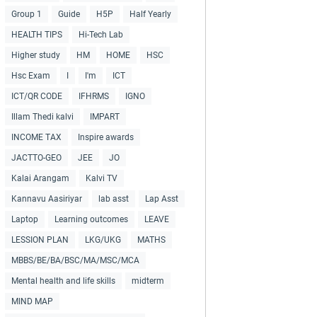
Group 1
Guide
H5P
Half Yearly
HEALTH TIPS
Hi-Tech Lab
Higher study
HM
HOME
HSC
Hsc Exam
I
I'm
ICT
ICT/QR CODE
IFHRMS
IGNO
Illam Thedi kalvi
IMPART
INCOME TAX
Inspire awards
JACTTO-GEO
JEE
JO
Kalai Arangam
Kalvi TV
Kannavu Aasiriyar
lab asst
Lap Asst
Laptop
Learning outcomes
LEAVE
LESSION PLAN
LKG/UKG
MATHS
MBBS/BE/BA/BSC/MA/MSC/MCA
Mental health and life skills
midterm
MIND MAP