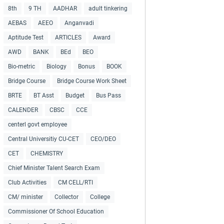
8th
9 TH
AADHAR
adult tinkering
AEBAS
AEEO
Anganvadi
Aptitude Test
ARTICLES
Award
AWD
BANK
BEd
BEO
Bio-metric
Biology
Bonus
BOOK
Bridge Course
Bridge Course Work Sheet
BRTE
BT Asst
Budget
Bus Pass
CALENDER
CBSC
CCE
centerl govt employee
Central Universitiy CU-CET
CEO/DEO
CET
CHEMISTRY
Chief Minister Talent Search Exam
Club Activities
CM CELL/RTI
CM/ minister
Collector
College
Commissioner Of School Education