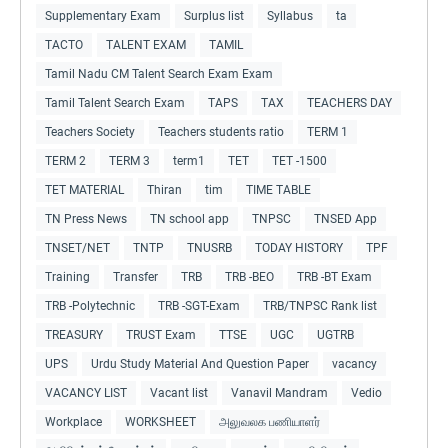
Supplementary Exam
Surplus list
Syllabus
ta
TACTO
TALENT EXAM
TAMIL
Tamil Nadu CM Talent Search Exam Exam
Tamil Talent Search Exam
TAPS
TAX
TEACHERS DAY
Teachers Society
Teachers students ratio
TERM 1
TERM 2
TERM 3
term1
TET
TET -1500
TET MATERIAL
Thiran
tim
TIME TABLE
TN Press News
TN school app
TNPSC
TNSED App
TNSET/NET
TNTP
TNUSRB
TODAY HISTORY
TPF
Training
Transfer
TRB
TRB -BEO
TRB -BT Exam
TRB -Polytechnic
TRB -SGT-Exam
TRB/TNPSC Rank list
TREASURY
TRUST Exam
TTSE
UGC
UGTRB
UPS
Urdu Study Material And Question Paper
vacancy
VACANCY LIST
Vacant list
Vanavil Mandram
Vedio
Workplace
WORKSHEET
அலுவலக பணியாளர்