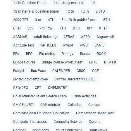
11 th Question Paper
11th study material
12
12 materials/ question paper
12 th
12Th
2 STD
2009-TET
3 rd
4TH
5 th /8 th public Exam
5TH
6 TH
6th
7 th PAY
7TH
8 TH
8th
9 TH
AADHAR
adult tinkering
AEBAS
AEEO
Anganvadi
Aptitude Test
ARTICLES
Award
AWD
BANK
BEd
BEO
Bio-metric
Biology
Bonus
BOOK
Bridge Course
Bridge Course Work Sheet
BRTE
BT Asst
Budget
Bus Pass
CALENDER
CBSC
CCE
centerl govt employee
Central Universitiy CU-CET
CEO/DEO
CET
CHEMISTRY
Chief Minister Talent Search Exam
Club Activities
CM CELL/RTI
CM/ minister
Collector
College
Commissioner Of School Education
Competency Based Test
Computer Instructors
Computer Science
Corona
Coroner
court copy
court judgement
Court News