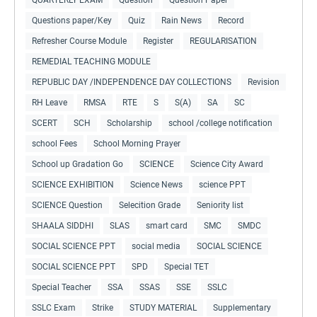
Questions paper/Key
Quiz
Rain News
Record
Refresher Course Module
Register
REGULARISATION
REMEDIAL TEACHING MODULE
REPUBLIC DAY /INDEPENDENCE DAY COLLECTIONS
Revision
RH Leave
RMSA
RTE
S
S(A)
SA
SC
SCERT
SCH
Scholarship
school /college notification
school Fees
School Morning Prayer
School up Gradation Go
SCIENCE
Science City Award
SCIENCE EXHIBITION
Science News
science PPT
SCIENCE Question
Selecition Grade
Seniority list
SHAALA SIDDHI
SLAS
smart card
SMC
SMDC
SOCIAL SCIENCE PPT
social media
SOCIAL SCIENCE
SOCIAL SCIENCE PPT
SPD
Special TET
Special Teacher
SSA
SSAS
SSE
SSLC
SSLC Exam
Strike
STUDY MATERIAL
Supplementary