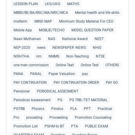
LESSION PLAN
LKG/UKG
MATHS
MBBS/BE/BA/BSC/MA/MSC/MCA
Mental health and life skills
midterm
MIND MAP
Minimum Study Material For CEO
Mobile App
MOBLIE/TECHO
MODEL QUESTION PAPER
Naan Muthalvan
NAS
National Award
NEET
NEP-2020
news
NEWSPAPER -NEWS
NHIS
NISHTHA
nm
NMMS
Non-Teaching
NTSE
one men commission
Online Teat
Online Test
OTHERS
PANA
PANAL
Paper Valuation
pay
PAY CONTINUATION
PAY CONTINUATION ORDER
PAY GO
Pensioner
PERIODICAL ASSESMENT
Periodical Assessment
PG
PG TRB /TET MATERIAL
PGTRB
Physics
Pindics
PLA
PPT
Practical
Pro
proceding
Proceeding
Promotion Counseling
Promotion List
PSHM to BT
PTA
PUBLIC EXAM
QUARTERLY EXAM
Question
Question Paper