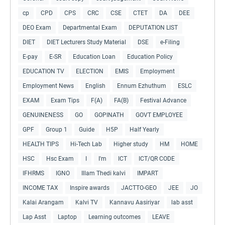
cp
CPD
CPS
CRC
CSE
CTET
DA
DEE
DEO Exam
Departmental Exam
DEPUTATION LIST
DIET
DIET Lecturers Study Material
DSE
e-Filing
E-pay
E-SR
Education Loan
Education Policy
EDUCATION TV
ELECTION
EMIS
Employment
Employment News
English
Ennum Ezhuthum
ESLC
EXAM
Exam Tips
F(A)
FA(B)
Festival Advance
GENUINENESS
GO
GOPINATH
GOVT EMPLOYEE
GPF
Group 1
Guide
H5P
Half Yearly
HEALTH TIPS
Hi-Tech Lab
Higher study
HM
HOME
HSC
Hsc Exam
I
I'm
ICT
ICT/QR CODE
IFHRMS
IGNO
Illam Thedi kalvi
IMPART
INCOME TAX
Inspire awards
JACTTO-GEO
JEE
JO
Kalai Arangam
Kalvi TV
Kannavu Aasiriyar
lab asst
Lap Asst
Laptop
Learning outcomes
LEAVE