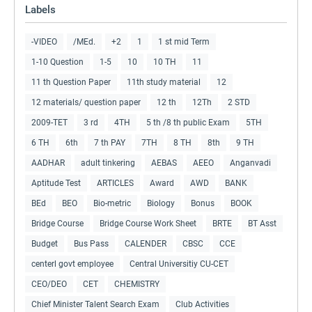
Labels
-VIDEO
/MEd.
+2
1
1 st mid Term
1-10 Question
1-5
10
10 TH
11
11 th Question Paper
11th study material
12
12 materials/ question paper
12 th
12Th
2 STD
2009-TET
3 rd
4TH
5 th /8 th public Exam
5TH
6 TH
6th
7 th PAY
7TH
8 TH
8th
9 TH
AADHAR
adult tinkering
AEBAS
AEEO
Anganvadi
Aptitude Test
ARTICLES
Award
AWD
BANK
BEd
BEO
Bio-metric
Biology
Bonus
BOOK
Bridge Course
Bridge Course Work Sheet
BRTE
BT Asst
Budget
Bus Pass
CALENDER
CBSC
CCE
centerl govt employee
Central Universitiy CU-CET
CEO/DEO
CET
CHEMISTRY
Chief Minister Talent Search Exam
Club Activities