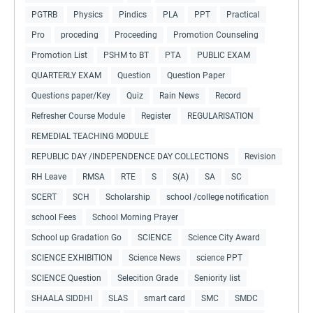
PGTRB
Physics
Pindics
PLA
PPT
Practical
Pro
proceding
Proceeding
Promotion Counseling
Promotion List
PSHM to BT
PTA
PUBLIC EXAM
QUARTERLY EXAM
Question
Question Paper
Questions paper/Key
Quiz
Rain News
Record
Refresher Course Module
Register
REGULARISATION
REMEDIAL TEACHING MODULE
REPUBLIC DAY /INDEPENDENCE DAY COLLECTIONS
Revision
RH Leave
RMSA
RTE
S
S(A)
SA
SC
SCERT
SCH
Scholarship
school /college notification
school Fees
School Morning Prayer
School up Gradation Go
SCIENCE
Science City Award
SCIENCE EXHIBITION
Science News
science PPT
SCIENCE Question
Selecition Grade
Seniority list
SHAALA SIDDHI
SLAS
smart card
SMC
SMDC