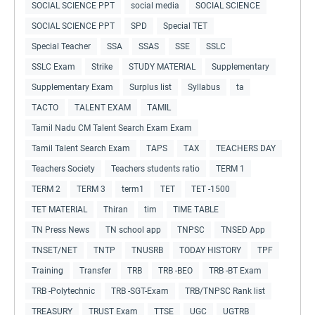
SOCIAL SCIENCE PPT
social media
SOCIAL SCIENCE
SOCIAL SCIENCE PPT
SPD
Special TET
Special Teacher
SSA
SSAS
SSE
SSLC
SSLC Exam
Strike
STUDY MATERIAL
Supplementary
Supplementary Exam
Surplus list
Syllabus
ta
TACTO
TALENT EXAM
TAMIL
Tamil Nadu CM Talent Search Exam Exam
Tamil Talent Search Exam
TAPS
TAX
TEACHERS DAY
Teachers Society
Teachers students ratio
TERM 1
TERM 2
TERM 3
term1
TET
TET -1500
TET MATERIAL
Thiran
tim
TIME TABLE
TN Press News
TN school app
TNPSC
TNSED App
TNSET/NET
TNTP
TNUSRB
TODAY HISTORY
TPF
Training
Transfer
TRB
TRB -BEO
TRB -BT Exam
TRB -Polytechnic
TRB -SGT-Exam
TRB/TNPSC Rank list
TREASURY
TRUST Exam
TTSE
UGC
UGTRB