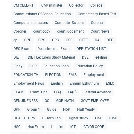
CM CELL/RTI
CM/ minister
Collector
College
Commissioner Of School Education
Competency Based Test
Computer Instructors
Computer Science
Corona
Coroner
court copy
court judgement
Court News
cp
CPD
CPS
CRC
CSE
CTET
DA
DEE
DEO Exam
Departmental Exam
DEPUTATION LIST
DIET
DIET Lecturers Study Material
DSE
e-Filing
E-pay
E-SR
Education Loan
Education Policy
EDUCATION TV
ELECTION
EMIS
Employment
Employment News
English
Ennum Ezhuthum
ESLC
EXAM
Exam Tips
F(A)
FA(B)
Festival Advance
GENUINENESS
GO
GOPINATH
GOVT EMPLOYEE
GPF
Group 1
Guide
H5P
Half Yearly
HEALTH TIPS
Hi-Tech Lab
Higher study
HM
HOME
HSC
Hsc Exam
I
I'm
ICT
ICT/QR CODE