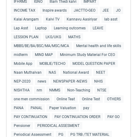
IFHRMS
IGNO
Illam Thedi kalvi
IMPART
INCOME TAX
Inspire awards
JACTTO-GEO
JEE
JO
Kalai Arangam
Kalvi TV
Kannavu Aasiriyar
lab asst
Lap Asst
Laptop
Learning outcomes
LEAVE
LESSION PLAN
LKG/UKG
MATHS
MBBS/BE/BA/BSC/MA/MSC/MCA
Mental health and life skills
midterm
MIND MAP
Minimum Study Material For CEO
Mobile App
MOBLIE/TECHO
MODEL QUESTION PAPER
Naan Muthalvan
NAS
National Award
NEET
NEP-2020
news
NEWSPAPER -NEWS
NHIS
NISHTHA
nm
NMMS
Non-Teaching
NTSE
one men commission
Online Teat
Online Test
OTHERS
PANA
PANAL
Paper Valuation
pay
PAY CONTINUATION
PAY CONTINUATION ORDER
PAY GO
Pensioner
PERIODICAL ASSESMENT
Periodical Assessment
PG
PG TRB /TET MATERIAL