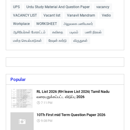
UPS
Urdu Study Material And Question Paper
vacancy
VACANCY LIST
Vacant list
Vanavil Mandram
Vedio
Workplace
WORKSHEET
அலுவலக பணியாளர்
ஆசிரியர்கள் போராட்டம்
கவிதை
படிவம்
பணி நிரவல்
மன்ற செயல்பாடுகள்
ரேஷன் கார்டு
விருதுகள்
Popular
RL List 2026 |RH leave List 2026| Tamil Nadu
வரையறுக்கப்பட்ட விடுப்பு 2026
7:11 PM
10Th First mid Term Question Paper 2026
9:08 PM