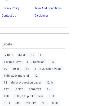
Privacy Policy
Term And Conditions
Contact Us
Disclaimer
Labels
-VIDEO
/MEd.
+2
1
1 st mid Term
1-10 Question
1-5
10
10 TH
11
11 th Question Paper
11th study material
12
12 materials/ question paper
12 th
12Th
2 STD
2009-TET
3 rd
4TH
5 th /8 th public Exam
5TH
6 TH
6th
7 th PAY
7TH
8 TH