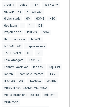
Group 1
Guide
H5P
Half Yearly
HEALTH TIPS
Hi-Tech Lab
Higher study
HM
HOME
HSC
Hsc Exam
I
I'm
ICT
ICT/QR CODE
IFHRMS
IGNO
Illam Thedi kalvi
IMPART
INCOME TAX
Inspire awards
JACTTO-GEO
JEE
JO
Kalai Arangam
Kalvi TV
Kannavu Aasiriyar
lab asst
Lap Asst
Laptop
Learning outcomes
LEAVE
LESSION PLAN
LKG/UKG
MATHS
MBBS/BE/BA/BSC/MA/MSC/MCA
Mental health and life skills
midterm
MIND MAP