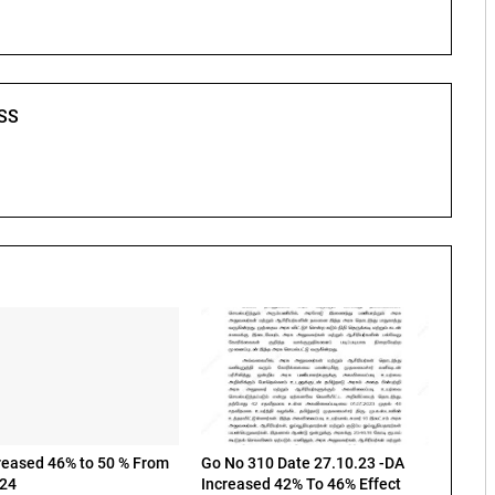
SS
reased 46% to 50 % From
Go No 310 Date 27.10.23 -DA
024
Increased 42% To 46% Effect