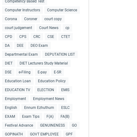
Competency Based Test
Computer Instructors
Computer Science
Corona
Coroner
court copy
court judgement
Court News
cp
CPD
CPS
CRC
CSE
CTET
DA
DEE
DEO Exam
Departmental Exam
DEPUTATION LIST
DIET
DIET Lecturers Study Material
DSE
e-Filing
E-pay
E-SR
Education Loan
Education Policy
EDUCATION TV
ELECTION
EMIS
Employment
Employment News
English
Ennum Ezhuthum
ESLC
EXAM
Exam Tips
F(A)
FA(B)
Festival Advance
GENUINENESS
GO
GOPINATH
GOVT EMPLOYEE
GPF