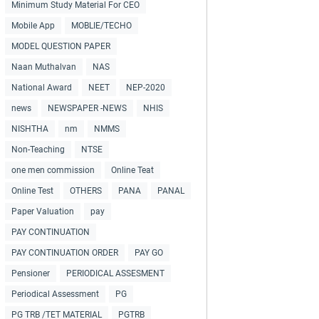
Minimum Study Material For CEO
Mobile App
MOBLIE/TECHO
MODEL QUESTION PAPER
Naan Muthalvan
NAS
National Award
NEET
NEP-2020
news
NEWSPAPER -NEWS
NHIS
NISHTHA
nm
NMMS
Non-Teaching
NTSE
one men commission
Online Teat
Online Test
OTHERS
PANA
PANAL
Paper Valuation
pay
PAY CONTINUATION
PAY CONTINUATION ORDER
PAY GO
Pensioner
PERIODICAL ASSESMENT
Periodical Assessment
PG
PG TRB /TET MATERIAL
PGTRB