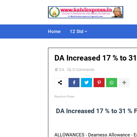
Home
12 Std
DA Increased 17 % to 3
DA
0 Comments
Random Posts
DA Increased 17 % to 31 % 
ALLOWANCES - Dearness Allowance - En