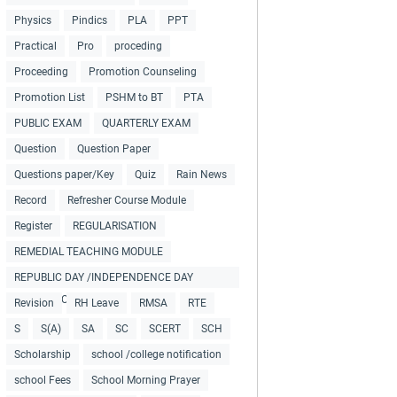
Physics
Pindics
PLA
PPT
Practical
Pro
proceding
Proceeding
Promotion Counseling
Promotion List
PSHM to BT
PTA
PUBLIC EXAM
QUARTERLY EXAM
Question
Question Paper
Questions paper/Key
Quiz
Rain News
Record
Refresher Course Module
Register
REGULARISATION
REMEDIAL TEACHING MODULE
REPUBLIC DAY /INDEPENDENCE DAY
COLLECTIONS
Revision
RH Leave
RMSA
RTE
S
S(A)
SA
SC
SCERT
SCH
Scholarship
school /college notification
school Fees
School Morning Prayer