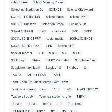
school Fees
School Morning Prayer
School up Gradation Go
SCIENCE
Science City Award
SCIENCE EXHIBITION
Science News
science PPT
SCIENCE Question
Selecition Grade
Seniority list
SHAALA SIDDHI
SLAS
smart card
SMC
SMDC
SOCIAL SCIENCE PPT
social media
SOCIAL SCIENCE
SOCIAL SCIENCE PPT
SPD
Special TET
Special Teacher
SSA
SSAS
SSE
SSLC
SSLC Exam
Strike
STUDY MATERIAL
Supplementary
Supplementary Exam
Surplus list
Syllabus
ta
TACTO
TALENT EXAM
TAMIL
Tamil Nadu CM Talent Search Exam Exam
Tamil Talent Search Exam
TAPS
TAX
TEACHERS DAY
Teachers Society
Teachers students ratio
TERM 1
TERM 2
TERM 3
term1
TET
TET -1500
TET MATERIAL
Thiran
tim
TIME TABLE