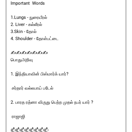
Important Words
1.Lungs - நுரையீரல்
2. Liver - கல்லீரல்
3.Skin - தோல்
4. Shoulder - தோள்பட்டை
✍✍✍✍✍✍✍
பொதுஅறிவு
1. இந்தியாவின் பிஸ்மார்க் யார்?
சர்தார் வல்லபாய் படேல்
2. பாரத ரத்னா விருது பெற்ற முதல் நபர் யார் ?
ராஜாஜி
📫📫📫📫📫📫📫📫