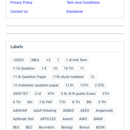
Privacy Policy
Term And Conditions
Contact Us
Disclaimer
Labels
-VIDEO
/MEd.
+2
1
1 st mid Term
1-10 Question
1-5
10
10 TH
11
11 th Question Paper
11th study material
12
12 materials/ question paper
12 th
12Th
2 STD
2009-TET
3 rd
4TH
5 th /8 th public Exam
5TH
6 TH
6th
7 th PAY
7TH
8 TH
8th
9 TH
AADHAR
adult tinkering
AEBAS
AEEO
Anganvadi
Aptitude Test
ARTICLES
Award
AWD
BANK
BEd
BEO
Bio-metric
Biology
Bonus
BOOK