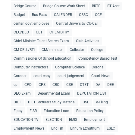
Bridge Course
Bridge Course Work Sheet
BRTE
BT Asst
Budget
Bus Pass
CALENDER
CBSC
CCE
centerl govt employee
Central Universitiy CU-CET
CEO/DEO
CET
CHEMISTRY
Chief Minister Talent Search Exam
Club Activities
CM CELL/RTI
CM/ minister
Collector
College
Commissioner Of School Education
Competency Based Test
Computer Instructors
Computer Science
Corona
Coroner
court copy
court judgement
Court News
cp
CPD
CPS
CRC
CSE
CTET
DA
DEE
DEO Exam
Departmental Exam
DEPUTATION LIST
DIET
DIET Lecturers Study Material
DSE
e-Filing
E-pay
E-SR
Education Loan
Education Policy
EDUCATION TV
ELECTION
EMIS
Employment
Employment News
English
Ennum Ezhuthum
ESLC