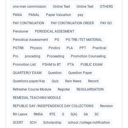
one men commission
Online Teat
Online Test
OTHERS
PANA
PANAL
Paper Valuation
pay
PAY CONTINUATION
PAY CONTINUATION ORDER
PAY GO
Pensioner
PERIODICAL ASSESMENT
Periodical Assessment
PG
PG TRB /TET MATERIAL
PGTRB
Physics
Pindics
PLA
PPT
Practical
Pro
proceding
Proceeding
Promotion Counseling
Promotion List
PSHM to BT
PTA
PUBLIC EXAM
QUARTERLY EXAM
Question
Question Paper
Questions paper/Key
Quiz
Rain News
Record
Refresher Course Module
Register
REGULARISATION
REMEDIAL TEACHING MODULE
REPUBLIC DAY /INDEPENDENCE DAY COLLECTIONS
Revision
RH Leave
RMSA
RTE
S
S(A)
SA
SC
SCERT
SCH
Scholarship
school /college notification