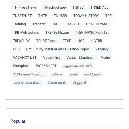
TN Press News
TN school app
TNPSC
TNSED App
TNSET/NET
TNTP
TNUSRB
TODAY HISTORY
TPF
Training
Transfer
TRB
TRB -BEO
TRB -BT Exam
TRB -Polytechnic
TRB -SGT-Exam
TRB/TNPSC Rank list
TREASURY
TRUST Exam
TTSE
UGC
UGTRB
UPS
Urdu Study Material And Question Paper
vacancy
VACANCY LIST
Vacant list
Vanavil Mandram
Vedio
Workplace
WORKSHEET
அலுவலக பணியாளர்
ஆசிரியர்கள் போராட்டம்
கவிதை
படிவம்
பணி நிரவல்
மன்ற செயல்பாடுகள்
ரேஷன் கார்டு
விருதுகள்
Popular