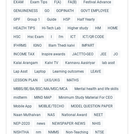
EXAM
Exam Tips
F(A)
FA(B)
Festival Advance
GENUINENESS
GO
GOPINATH
GOVT EMPLOYEE
GPF
Group 1
Guide
H5P
Half Yearly
HEALTH TIPS
Hi-Tech Lab
Higher study
HM
HOME
HSC
Hsc Exam
I
I'm
ICT
ICT/QR CODE
IFHRMS
IGNO
Illam Thedi kalvi
IMPART
INCOME TAX
Inspire awards
JACTTO-GEO
JEE
JO
Kalai Arangam
Kalvi TV
Kannavu Aasiriyar
lab asst
Lap Asst
Laptop
Learning outcomes
LEAVE
LESSION PLAN
LKG/UKG
MATHS
MBBS/BE/BA/BSC/MA/MSC/MCA
Mental health and life skills
midterm
MIND MAP
Minimum Study Material For CEO
Mobile App
MOBLIE/TECHO
MODEL QUESTION PAPER
Naan Muthalvan
NAS
National Award
NEET
NEP-2020
news
NEWSPAPER -NEWS
NHIS
NISHTHA
nm
NMMS
Non-Teaching
NTSE