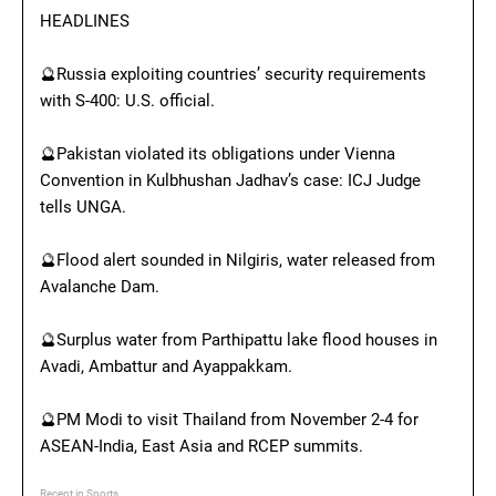
HEADLINES
🔮Russia exploiting countries’ security requirements
with S-400: U.S. official.
🔮Pakistan violated its obligations under Vienna
Convention in Kulbhushan Jadhav’s case: ICJ Judge
tells UNGA.
🔮Flood alert sounded in Nilgiris, water released from
Avalanche Dam.
🔮Surplus water from Parthipattu lake flood houses in
Avadi, Ambattur and Ayappakkam.
🔮PM Modi to visit Thailand from November 2-4 for
ASEAN-India, East Asia and RCEP summits.
Recent in Sports