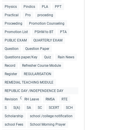
Physics
Pindics
PLA
PPT
Practical
Pro
proceding
Proceeding
Promotion Counseling
Promotion List
PSHM to BT
PTA
PUBLIC EXAM
QUARTERLY EXAM
Question
Question Paper
Questions paper/Key
Quiz
Rain News
Record
Refresher Course Module
Register
REGULARISATION
REMEDIAL TEACHING MODULE
REPUBLIC DAY /INDEPENDENCE DAY
COLLECTIONS
Revision
RH Leave
RMSA
RTE
S
S(A)
SA
SC
SCERT
SCH
Scholarship
school /college notification
school Fees
School Morning Prayer