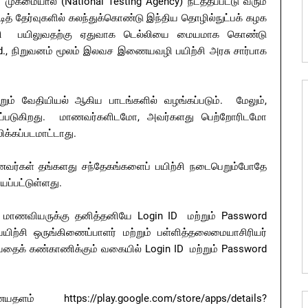
முகமையால் (National Testing Agency) நடத்தப்பட்டு வரும்
்டித் தேர்வுகளில் கலந்துக்கொண்டு இந்திய தொழில்நுட்பக் கழக
்கல்வி பயிலுவதற்கு ஏதுவாக டெல்லியை மையமாக கொண்டு
td., நிறுவனம் மூலம் இலவச இணையவழி பயிற்சி அரசு சார்பாக
்றும் வேதியியல் ஆகிய பாடங்களில் வழங்கப்படும். மேலும்,
்கப்படுகிறது. மாணவர்களிடமோ, அவர்களது பெற்றோரிடமோ
க்கப்படமாட்டாது.
ாணவர்கள் தங்களது சந்தேகங்களைப் பயிற்சி நடைபெறும்போதே
்யப்பட்டுள்ளது.
, மாணவியருக்கு தனித்தனியே Login ID மற்றும் Password
பயிற்சி ஒருங்கிணைப்பாளர் மற்றும் பள்ளித்தலைமையாசிரியர்
வதைக் கண்காணிக்கும் வகையில் Login ID மற்றும் Password
் https://play.google.com/store/apps/details?