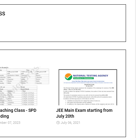
SS
aching Class - SPD
JEE Main Exam starting from
ding
July 20th
ber 07, 2023
July 06, 2021