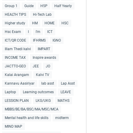
Group 1
Guide
H5P
Half Yearly
HEALTH TIPS
Hi-Tech Lab
Higher study
HM
HOME
HSC
Hsc Exam
I
I'm
ICT
ICT/QR CODE
IFHRMS
IGNO
Illam Thedi kalvi
IMPART
INCOME TAX
Inspire awards
JACTTO-GEO
JEE
JO
Kalai Arangam
Kalvi TV
Kannavu Aasiriyar
lab asst
Lap Asst
Laptop
Learning outcomes
LEAVE
LESSION PLAN
LKG/UKG
MATHS
MBBS/BE/BA/BSC/MA/MSC/MCA
Mental health and life skills
midterm
MIND MAP