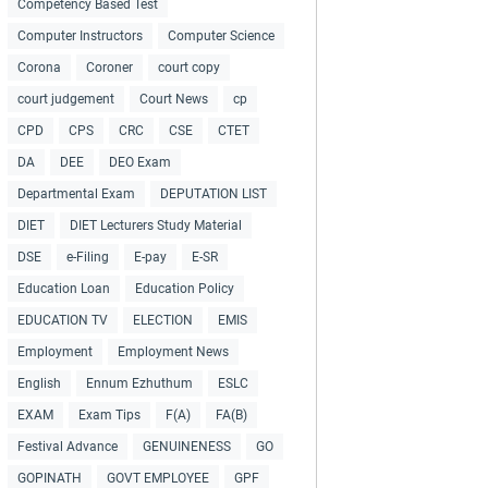
Competency Based Test
Computer Instructors
Computer Science
Corona
Coroner
court copy
court judgement
Court News
cp
CPD
CPS
CRC
CSE
CTET
DA
DEE
DEO Exam
Departmental Exam
DEPUTATION LIST
DIET
DIET Lecturers Study Material
DSE
e-Filing
E-pay
E-SR
Education Loan
Education Policy
EDUCATION TV
ELECTION
EMIS
Employment
Employment News
English
Ennum Ezhuthum
ESLC
EXAM
Exam Tips
F(A)
FA(B)
Festival Advance
GENUINENESS
GO
GOPINATH
GOVT EMPLOYEE
GPF