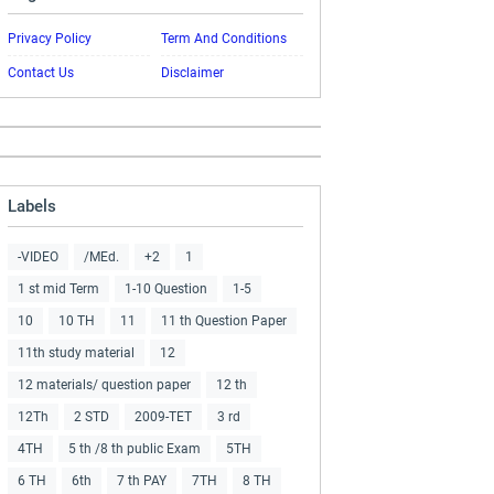
Privacy Policy
Term And Conditions
Contact Us
Disclaimer
Labels
-VIDEO
/MEd.
+2
1
1 st mid Term
1-10 Question
1-5
10
10 TH
11
11 th Question Paper
11th study material
12
12 materials/ question paper
12 th
12Th
2 STD
2009-TET
3 rd
4TH
5 th /8 th public Exam
5TH
6 TH
6th
7 th PAY
7TH
8 TH