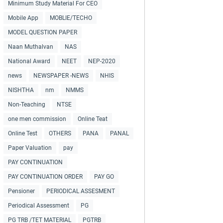
Minimum Study Material For CEO
Mobile App
MOBLIE/TECHO
MODEL QUESTION PAPER
Naan Muthalvan
NAS
National Award
NEET
NEP-2020
news
NEWSPAPER -NEWS
NHIS
NISHTHA
nm
NMMS
Non-Teaching
NTSE
one men commission
Online Teat
Online Test
OTHERS
PANA
PANAL
Paper Valuation
pay
PAY CONTINUATION
PAY CONTINUATION ORDER
PAY GO
Pensioner
PERIODICAL ASSESMENT
Periodical Assessment
PG
PG TRB /TET MATERIAL
PGTRB