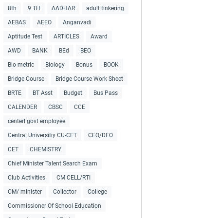
8th
9 TH
AADHAR
adult tinkering
AEBAS
AEEO
Anganvadi
Aptitude Test
ARTICLES
Award
AWD
BANK
BEd
BEO
Bio-metric
Biology
Bonus
BOOK
Bridge Course
Bridge Course Work Sheet
BRTE
BT Asst
Budget
Bus Pass
CALENDER
CBSC
CCE
centerl govt employee
Central Universitiy CU-CET
CEO/DEO
CET
CHEMISTRY
Chief Minister Talent Search Exam
Club Activities
CM CELL/RTI
CM/ minister
Collector
College
Commissioner Of School Education