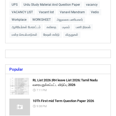
UPS
Urdu Study Material And Question Paper
vacancy
VACANCY LIST
Vacant list
Vanavil Mandram
Vedio
Workplace
WORKSHEET
அலுவலக பணியாளர்
ஆசிரியர்கள் போராட்டம்
கவிதை
படிவம்
பணி நிரவல்
மன்ற செயல்பாடுகள்
ரேஷன் கார்டு
விருதுகள்
Popular
RL List 2026 |RH leave List 2026| Tamil Nadu
வரையறுக்கப்பட்ட விடுப்பு 2026
7:11 PM
10Th First mid Term Question Paper 2026
9:08 PM