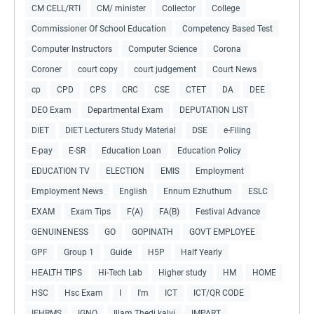
CM CELL/RTI
CM/ minister
Collector
College
Commissioner Of School Education
Competency Based Test
Computer Instructors
Computer Science
Corona
Coroner
court copy
court judgement
Court News
cp
CPD
CPS
CRC
CSE
CTET
DA
DEE
DEO Exam
Departmental Exam
DEPUTATION LIST
DIET
DIET Lecturers Study Material
DSE
e-Filing
E-pay
E-SR
Education Loan
Education Policy
EDUCATION TV
ELECTION
EMIS
Employment
Employment News
English
Ennum Ezhuthum
ESLC
EXAM
Exam Tips
F(A)
FA(B)
Festival Advance
GENUINENESS
GO
GOPINATH
GOVT EMPLOYEE
GPF
Group 1
Guide
H5P
Half Yearly
HEALTH TIPS
Hi-Tech Lab
Higher study
HM
HOME
HSC
Hsc Exam
I
I'm
ICT
ICT/QR CODE
IFHRMS
IGNO
Illam Thedi kalvi
IMPART