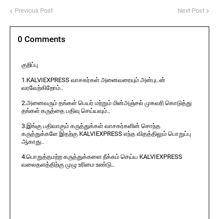
Previous Post
Next Post
0 Comments
குறிப்பு
1.KALVIEXPRESS வாசகர்கள் அனைவரையும் அன்புடன்
வரவேற்கிறோம்..
2.அனைவரும் தங்கள் பெயர் மற்றும் மின்அஞ்சல் முகவரி கொடுத்து
தங்கள் கருத்தை பதிவு செய்யவும்..
3.இங்கு பதிவாகும் கருத்துக்கள் வாசகர்களின் சொந்த
கருத்துக்களே இதற்கு KALVIEXPRESS எந்த விதத்திலும் பொறுப்பு
ஆகாது..
4.பொறுத்தமற்ற கருத்துக்களை நீக்கம் செய்ய KALVIEXPRESS
வலைதளத்திற்கு முழு உரிமை உண்டு..