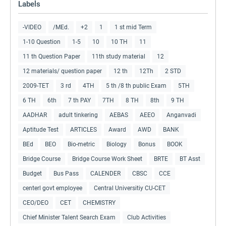
Labels
-VIDEO
/MEd.
+2
1
1 st mid Term
1-10 Question
1-5
10
10 TH
11
11 th Question Paper
11th study material
12
12 materials/ question paper
12 th
12Th
2 STD
2009-TET
3 rd
4TH
5 th /8 th public Exam
5TH
6 TH
6th
7 th PAY
7TH
8 TH
8th
9 TH
AADHAR
adult tinkering
AEBAS
AEEO
Anganvadi
Aptitude Test
ARTICLES
Award
AWD
BANK
BEd
BEO
Bio-metric
Biology
Bonus
BOOK
Bridge Course
Bridge Course Work Sheet
BRTE
BT Asst
Budget
Bus Pass
CALENDER
CBSC
CCE
centerl govt employee
Central Universitiy CU-CET
CEO/DEO
CET
CHEMISTRY
Chief Minister Talent Search Exam
Club Activities