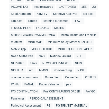
INCOME TAX
Inspire awards
JACTTO-GEO
JEE
JO
Kalai Arangam
Kalvi TV
Kannavu Aasiriyar
lab asst
Lap Asst
Laptop
Learning outcomes
LEAVE
LESSION PLAN
LKG/UKG
MATHS
MBBS/BE/BA/BSC/MA/MSC/MCA
Mental health and life skills
midterm
MIND MAP
Minimum Study Material For CEO
Mobile App
MOBLIE/TECHO
MODEL QUESTION PAPER
Naan Muthalvan
NAS
National Award
NEET
NEP-2020
news
NEWSPAPER -NEWS
NHIS
NISHTHA
nm
NMMS
Non-Teaching
NTSE
one men commission
Online Teat
Online Test
OTHERS
PANA
PANAL
Paper Valuation
pay
PAY CONTINUATION
PAY CONTINUATION ORDER
PAY GO
Pensioner
PERIODICAL ASSESMENT
Periodical Assessment
PG
PG TRB /TET MATERIAL