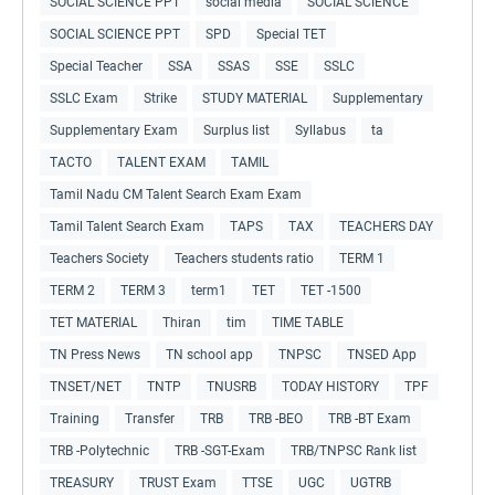
SOCIAL SCIENCE PPT
social media
SOCIAL SCIENCE
SOCIAL SCIENCE PPT
SPD
Special TET
Special Teacher
SSA
SSAS
SSE
SSLC
SSLC Exam
Strike
STUDY MATERIAL
Supplementary
Supplementary Exam
Surplus list
Syllabus
ta
TACTO
TALENT EXAM
TAMIL
Tamil Nadu CM Talent Search Exam Exam
Tamil Talent Search Exam
TAPS
TAX
TEACHERS DAY
Teachers Society
Teachers students ratio
TERM 1
TERM 2
TERM 3
term1
TET
TET -1500
TET MATERIAL
Thiran
tim
TIME TABLE
TN Press News
TN school app
TNPSC
TNSED App
TNSET/NET
TNTP
TNUSRB
TODAY HISTORY
TPF
Training
Transfer
TRB
TRB -BEO
TRB -BT Exam
TRB -Polytechnic
TRB -SGT-Exam
TRB/TNPSC Rank list
TREASURY
TRUST Exam
TTSE
UGC
UGTRB