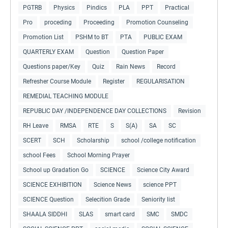
PGTRB
Physics
Pindics
PLA
PPT
Practical
Pro
proceding
Proceeding
Promotion Counseling
Promotion List
PSHM to BT
PTA
PUBLIC EXAM
QUARTERLY EXAM
Question
Question Paper
Questions paper/Key
Quiz
Rain News
Record
Refresher Course Module
Register
REGULARISATION
REMEDIAL TEACHING MODULE
REPUBLIC DAY /INDEPENDENCE DAY COLLECTIONS
Revision
RH Leave
RMSA
RTE
S
S(A)
SA
SC
SCERT
SCH
Scholarship
school /college notification
school Fees
School Morning Prayer
School up Gradation Go
SCIENCE
Science City Award
SCIENCE EXHIBITION
Science News
science PPT
SCIENCE Question
Selecition Grade
Seniority list
SHAALA SIDDHI
SLAS
smart card
SMC
SMDC