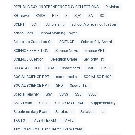
REPUBLIC DAY /INDEPENDENCE DAY COLLECTIONS
Revision
RH Leave
RMSA
RTE
S
S(A)
SA
SC
SCERT
SCH
Scholarship
school /college notification
school Fees
School Morning Prayer
School up Gradation Go
SCIENCE
Science City Award
SCIENCE EXHIBITION
Science News
science PPT
SCIENCE Question
Selecition Grade
Seniority list
SHAALA SIDDHI
SLAS
smart card
SMC
SMDC
SOCIAL SCIENCE PPT
social media
SOCIAL SCIENCE
SOCIAL SCIENCE PPT
SPD
Special TET
Special Teacher
SSA
SSAS
SSE
SSLC
SSLC Exam
Strike
STUDY MATERIAL
Supplementary
Supplementary Exam
Surplus list
Syllabus
ta
TACTO
TALENT EXAM
TAMIL
Tamil Nadu CM Talent Search Exam Exam