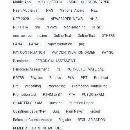
Mobile App
MOBLIE/TECHO
MODEL QUESTION PAPER
Naan Muthalvan
NAS
National Award
NEET
NEP-2020
news
NEWSPAPER -NEWS
NHIS
NISHTHA
nm
NMMS
Non-Teaching
NTSE
one men commission
Online Teat
Online Test
OTHERS
PANA
PANAL
Paper Valuation
pay
PAY CONTINUATION
PAY CONTINUATION ORDER
PAY GO
Pensioner
PERIODICAL ASSESMENT
Periodical Assessment
PG
PG TRB /TET MATERIAL
PGTRB
Physics
Pindics
PLA
PPT
Practical
Pro
proceding
Proceeding
Promotion Counseling
Promotion List
PSHM to BT
PTA
PUBLIC EXAM
QUARTERLY EXAM
Question
Question Paper
Questions paper/Key
Quiz
Rain News
Record
Refresher Course Module
Register
REGULARISATION
REMEDIAL TEACHING MODULE