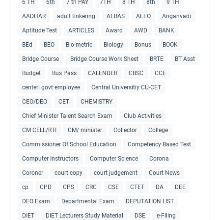
6 TH
6th
7 th PAY
7TH
8 TH
8th
9 TH
AADHAR
adult tinkering
AEBAS
AEEO
Anganvadi
Aptitude Test
ARTICLES
Award
AWD
BANK
BEd
BEO
Bio-metric
Biology
Bonus
BOOK
Bridge Course
Bridge Course Work Sheet
BRTE
BT Asst
Budget
Bus Pass
CALENDER
CBSC
CCE
centerl govt employee
Central Universitiy CU-CET
CEO/DEO
CET
CHEMISTRY
Chief Minister Talent Search Exam
Club Activities
CM CELL/RTI
CM/ minister
Collector
College
Commissioner Of School Education
Competency Based Test
Computer Instructors
Computer Science
Corona
Coroner
court copy
court judgement
Court News
cp
CPD
CPS
CRC
CSE
CTET
DA
DEE
DEO Exam
Departmental Exam
DEPUTATION LIST
DIET
DIET Lecturers Study Material
DSE
e-Filing