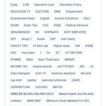
E-pay
E-SR
Education Loan
Education Policy
EDUCATION TV
ELECTION
EMIS
Employment
Employment News
English
Ennum Ezhuthum
ESLC
EXAM
Exam Tips
F(A)
FA(B)
Festival Advance
GENUINENESS
GO
GOPINATH
GOVT EMPLOYEE
GPF
Group 1
Guide
H5P
Half Yearly
HEALTH TIPS
Hi-Tech Lab
Higher study
HM
HOME
HSC
Hsc Exam
I
I'm
ICT
ICT/QR CODE
IFHRMS
IGNO
Illam Thedi kalvi
IMPART
INCOME TAX
Inspire awards
JACTTO-GEO
JEE
JO
Kalai Arangam
Kalvi TV
Kannavu Aasiriyar
lab asst
Lap Asst
Laptop
Learning outcomes
LEAVE
LESSION PLAN
LKG/UKG
MATHS
MBBS/BE/BA/BSC/MA/MSC/MCA
Mental health and life skills
midterm
MIND MAP
Minimum Study Material For CEO