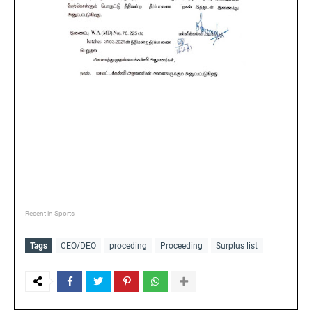
Recent in Sports
Tags
CEO/DEO
proceding
Proceeding
Surplus list