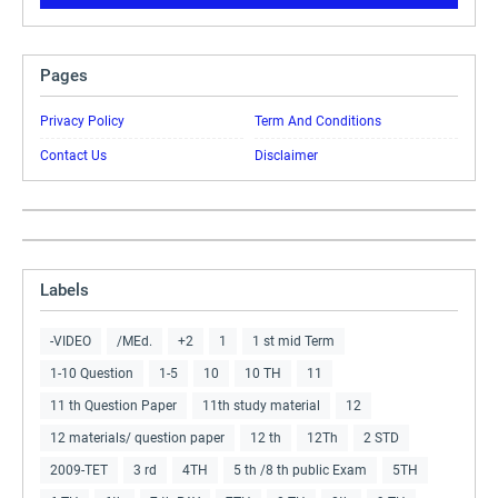
Pages
Privacy Policy
Term And Conditions
Contact Us
Disclaimer
Labels
-VIDEO
/MEd.
+2
1
1 st mid Term
1-10 Question
1-5
10
10 TH
11
11 th Question Paper
11th study material
12
12 materials/ question paper
12 th
12Th
2 STD
2009-TET
3 rd
4TH
5 th /8 th public Exam
5TH