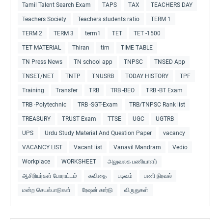
Tamil Talent Search Exam
TAPS
TAX
TEACHERS DAY
Teachers Society
Teachers students ratio
TERM 1
TERM 2
TERM 3
term1
TET
TET -1500
TET MATERIAL
Thiran
tim
TIME TABLE
TN Press News
TN school app
TNPSC
TNSED App
TNSET/NET
TNTP
TNUSRB
TODAY HISTORY
TPF
Training
Transfer
TRB
TRB -BEO
TRB -BT Exam
TRB -Polytechnic
TRB -SGT-Exam
TRB/TNPSC Rank list
TREASURY
TRUST Exam
TTSE
UGC
UGTRB
UPS
Urdu Study Material And Question Paper
vacancy
VACANCY LIST
Vacant list
Vanavil Mandram
Vedio
Workplace
WORKSHEET
அலுவலக பணியாளர்
ஆசிரியர்கள் போராட்டம்
கவிதை
படிவம்
பணி நிரவல்
மன்ற செயல்பாடுகள்
ரேஷன் கார்டு
விருதுகள்