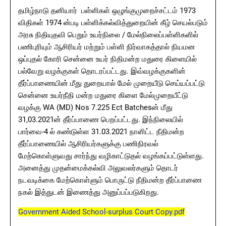
தமிழ்நாடு தனியார்‌ பள்ளிகள்‌ ஒழுங்குமுறைச்சட்டம்‌ 1973
விதிகள்‌ 1974 ன்படி பள்ளிக்கல்வித்துறையின்‌ கீழ்‌ செயல்படும்‌
அரசு நிதியுதவி பெறும்‌ உயர்நிலை / மேல்நிலைப்பள்ளிகளில்‌
பணிபுரியும்‌ ஆசிரியர்‌ மற்றும்‌ பள்ளி நிர்வாகத்தால்‌ நியமன
ஒப்புதல்‌ கோரி சென்னை உயர்‌ நிதிமன்ற மதுரை கிளையில்‌
பல்வேறு வழக்குகள்‌ தொடரப்பட்டது. இவ்வழக்குகளின்‌
தீர்ப்பாணையின்‌ மீது துறையால்‌ மேல்‌ முறையீடு செய்யப்பட்டு
சென்னை உயர்நீதி மன்ற மதுரை கிளை மேல்முறையீட்டு
வழக்கு WA (MD) Nos 7.225 Ect Batchesன் மீது
31,03.2021ன்‌ தீர்ப்பாணை பெறப்பட்டது. இந்நிலையில்‌
பார்வை-4 ல்‌ கண்டுள்ள 31.03.2021 நாளிட்ட நீதிமன்ற
தீர்ப்பாணையில்‌ ஆசிரியர்களுக்கு பணிநிரவல்‌
மேற்கொள்ளுவது சார்ந்து வழிகாட்டுதல்‌ வழங்கப்பட்டுள்ளது.
அனைத்து முதன்மைக்கல்வி அலுவலர்களும்‌ தொடர்‌
நடவடிக்கை மேற்கொள்ளும்‌ பொருட்டு நீதிமன்ற தீர்ப்பாணை
நகல்‌ இத்துடன்‌ இணைத்து அனுப்பப்படுகிறது.
Government Aided School-surplus Court Copy.pdf