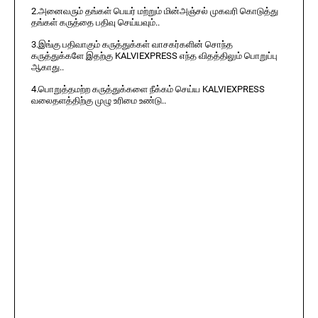
2.அனைவரும் தங்கள் பெயர் மற்றும் மின்அஞ்சல் முகவரி கொடுத்து
தங்கள் கருத்தை பதிவு செய்யவும்..
3.இங்கு பதிவாகும் கருத்துக்கள் வாசகர்களின் சொந்த
கருத்துக்களே இதற்கு KALVIEXPRESS எந்த விதத்திலும் பொறுப்பு
ஆகாது..
4.பொறுத்தமற்ற கருத்துக்களை நீக்கம் செய்ய KALVIEXPRESS
வலைதளத்திற்கு முழு உரிமை உண்டு..